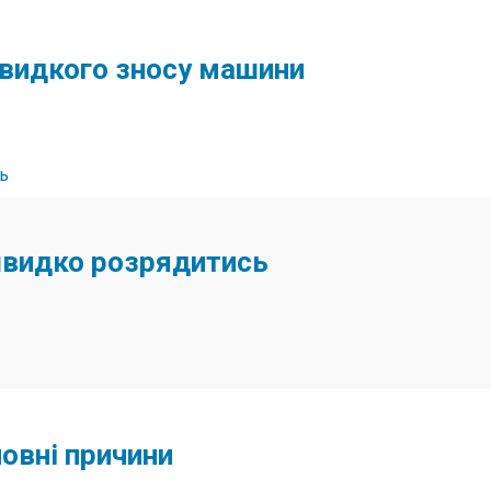
швидкого зносу машини
швидко розрядитись
овні причини