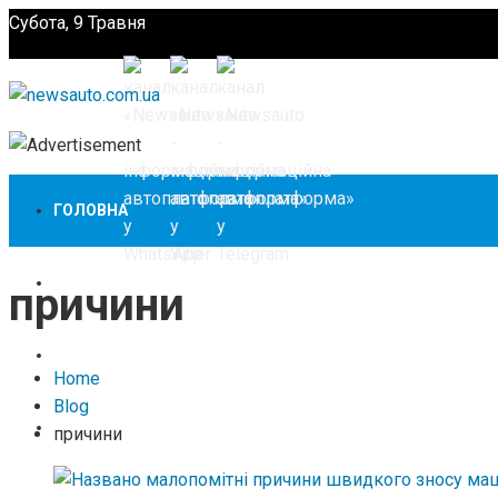
Субота, 9 Травня
Підпишіться
ГОЛОВНА
НОВИНИ
причини
ЗАКОНОДАВСТВО
Home
Blog
ЗА КОРДОНОМ
причини