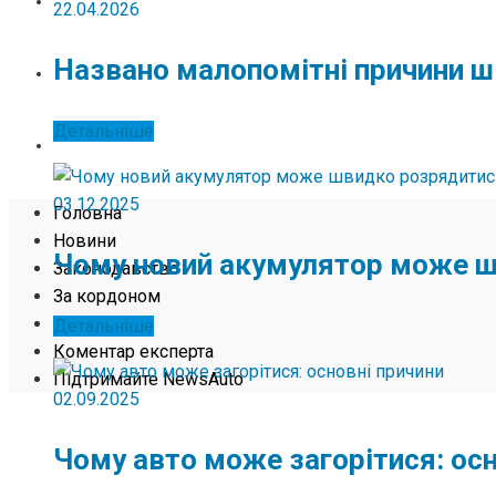
ЖИТТЯ
22.04.2026
Названо малопомітні причини 
КОМЕНТАР ЕКСПЕРТА
Детальніше
ПІДТРИМАЙТЕ NEWSAUTO
03.12.2025
Головна
Новини
Чому новий акумулятор може 
Законодавство
За кордоном
Життя
Детальніше
Коментар експерта
Підтримайте NewsAuto
02.09.2025
Чому авто може загорітися: осн