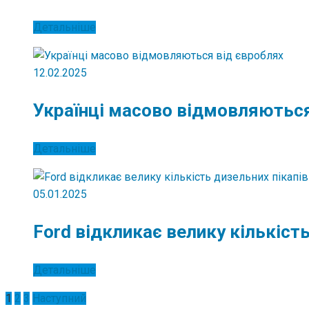
Детальніше
12.02.2025
Українці масово відмовляються
Детальніше
05.01.2025
Ford відкликає велику кількість
Детальніше
Пагінація
1
2
3
Наступний