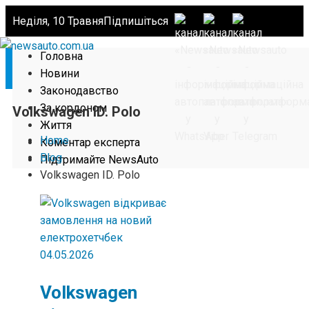
Неділя, 10 Травня
Підпишіться
Головна
Новини
Законодавство
За кордоном
Volkswagen ID. Polo
Життя
Home
Коментар експерта
Blog
Підтримайте NewsAuto
Volkswagen ID. Polo
04.05.2026
Volkswagen