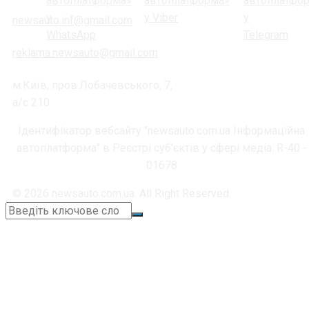
newsauto.inf@gmail.com
reklama.newsauto@gmail.com
м.Київ, пров.Лобачевського, 7,
а/с 210
Ідентифікатор вебсайту "newsauto.com.ua Інформаційна
автоплатформа" в Реєстрі суб'єктів у сфері медіа: R-40 -
01678
© 2026 newsauto.com.ua. All Right Reserved.
+38 (067) 664-11-05
📞