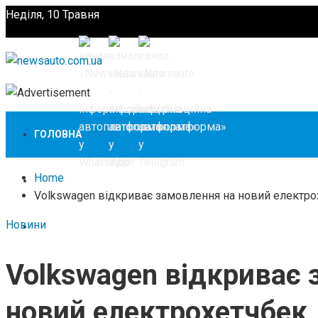
Неділя, 10 Травня
Підпишіться
ГОЛОВНА
Home
НОВИНИ
Volkswagen відкриває замовлення на новий електро
Новини
ЗАКОНОДАВСТВО
Volkswagen відкриває 
ЗА КОРДОНОМ
новий електрохетчбек