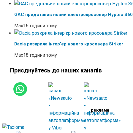
GAC представив новий електрокросовер Hyptec S60
Max
16 години тому
Dacia розкрила інтер’єр нового кросовера Striker
Max
18 години тому
Приєднуйтесь до наших каналів
реклама