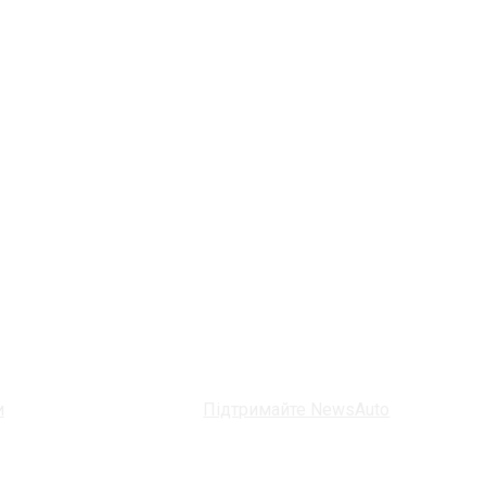
и
Підтримайте NewsAuto