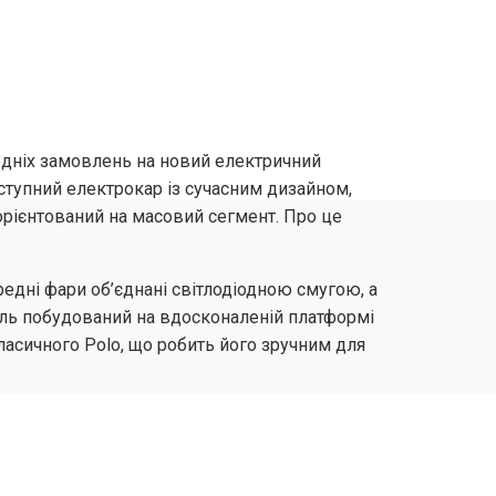
едніх замовлень на новий електричний
оступний електрокар із сучасним дизайном,
рієнтований на масовий сегмент. Про це
редні фари об’єднані світлодіодною смугою, а
біль побудований на вдосконаленій платформі
ласичного Polo, що робить його зручним для