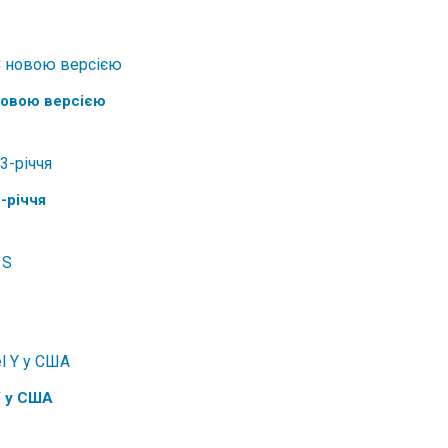
новою версією
-річчя
Y у США