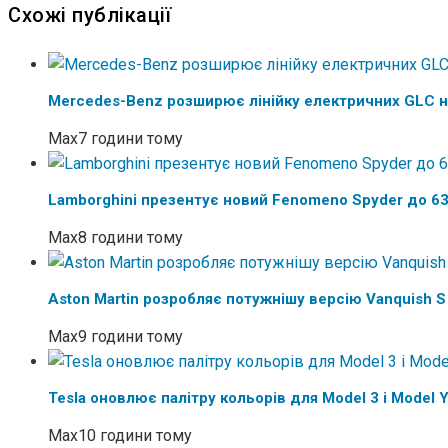
Схожі публікації
Mercedes-Benz розширює лінійку електричних GLC 
Max
7 години тому
Lamborghini презентує новий Fenomeno Spyder до 63
Max
8 години тому
Aston Martin розробляє потужнішу версію Vanquish S
Max
9 години тому
Tesla оновлює палітру кольорів для Model 3 і Model 
Max
10 години тому