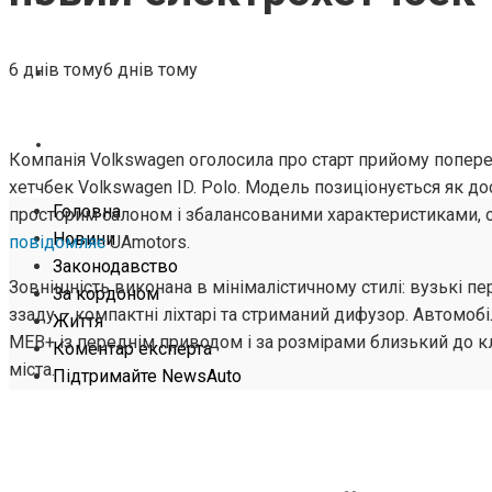
ЖИТТЯ
6 днів тому
6 днів тому
КОМЕНТАР ЕКСПЕРТА
ПІДТРИМАЙТЕ NEWSAUTO
Компанія Volkswagen оголосила про старт прийому попер
хетчбек Volkswagen ID. Polo. Модель позиціонується як д
Головна
просторим салоном і збалансованими характеристиками, о
Новини
повідомляє
UAmotors.
Законодавство
Зовнішність виконана в мінімалістичному стилі: вузькі пе
За кордоном
ззаду – компактні ліхтарі та стриманий дифузор. Автомо
Життя
MEB+ із переднім приводом і за розмірами близький до к
Коментар експерта
міста.
Підтримайте NewsAuto