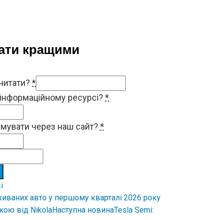
тати кращими
 читати?
*
 інформаційному ресурсі?
*
римувати через наш сайт?
*
і
живаних авто у першому кварталі 2026 року
Наступна новина
Tesla Semi: