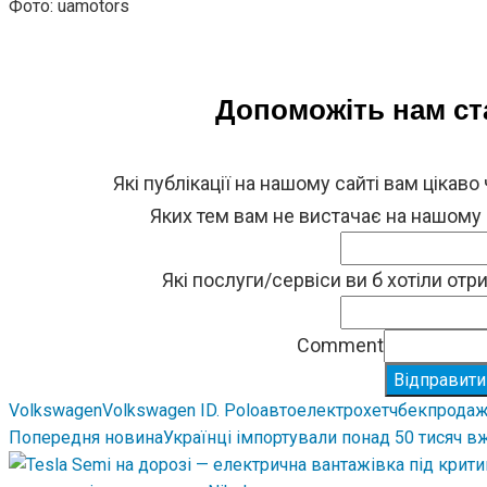
Фото: uamotors
Допоможіть нам с
Які публікації на нашому сайті вам цікаво
Яких тем вам не вистачає на нашому
Які послуги/сервіси ви б хотіли от
Comment
Відправити
Volkswagen
Volkswagen ID. Polo
авто
електрохетчбек
продаж
Попередня новина
Українці імпортували понад 50 тисяч в