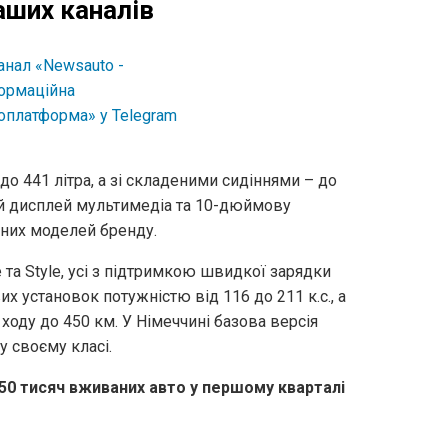
аших каналів
до 441 літра, а зі складеними сидіннями – до
ий дисплей мультимедіа та 10-дюймову
чних моделей бренду.
 та Style, усі з підтримкою швидкої зарядки
х установок потужністю від 116 до 211 к.с., а
 ходу до 450 км. У Німеччині базова версія
 своєму класі.
 50 тисяч вживаних авто у першому кварталі