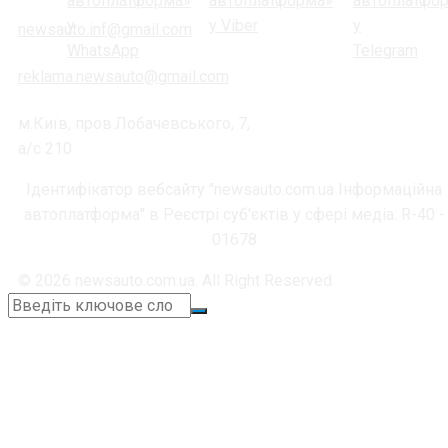
newsauto.inf@gmail.com
reklama.newsauto@gmail.com
м.Київ, пров.Лобачевського, 7,
а/с 210
Ідентифікатор вебсайту "newsauto.com.ua Інформаційна
автоплатформа" в Реєстрі суб'єктів у сфері медіа: R-40 -
01678
© 2026 newsauto.com.ua. All Right Reserved.
+38 (067) 664-11-05
📞