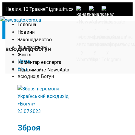
Неділя, 10 Травня
Підпишіться
Головна
Новини
Законодавство
За кордоном
всюдихід Богун
Життя
Home
Коментар експерта
Blog
Підтримайте NewsAuto
всюдихід Богун
23.07.2023
Зброя