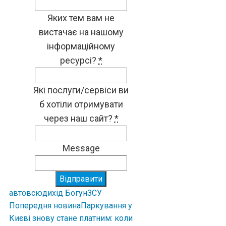
Яких тем вам не
вистачає на нашому
інформаційному
ресурсі?
*
Які послуги/сервіси ви
б хотіли отримувати
через наш сайт?
*
Message
Відправити
авто
всюдихід Богун
ЗСУ
Попередня новина
Паркування у
Києві знову стане платним: коли