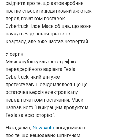
свідчити про те, що автовиробник
прагне створити додатковий ажіотаж
перед початком поставок
Cybertruck. Ілон Маск обіцяв, що вони
почнуться до кінця третього
кварталу, але вже настав четвертий.
У серпні
Маск опублікував фотографію
передсерійного варіанта Tesla
Cybertruck, який він уже
протестував. Повідомлялося, що це
остаточна версія електропікапу
перед початком постачання. Маск
назвав його “найкращим продуктом
Tesla за всю історію”.
Нагадаємо,
Newsauto
повідомляло
про те, що нещодавно шпигунам