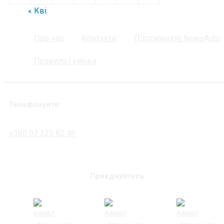
« Кві
Про нас
Контакти
Підтримайте NewsAuto
Правила і умови
Телефонуйте:
+380 93 323 82 48
Приєднуйтесь