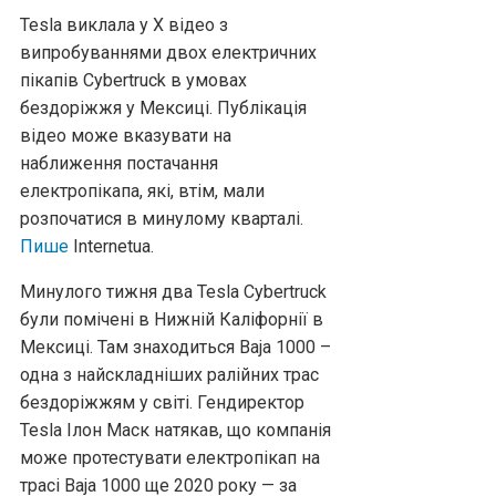
Tesla виклала у X відео з
випробуваннями двох електричних
пікапів Cybertruck в умовах
бездоріжжя у Мексиці. Публікація
відео може вказувати на
наближення постачання
електропікапа, які, втім, мали
розпочатися в минулому кварталі.
Пише
Іnternetua.
Минулого тижня два Tesla Cybertruck
були помічені в Нижній Каліфорнії в
Мексиці. Там знаходиться Baja 1000 –
одна з найскладніших ралійних трас
бездоріжжям у світі. Гендиректор
Tesla Ілон Маск натякав, що компанія
може протестувати електропікап на
трасі Baja 1000 ще 2020 року — за