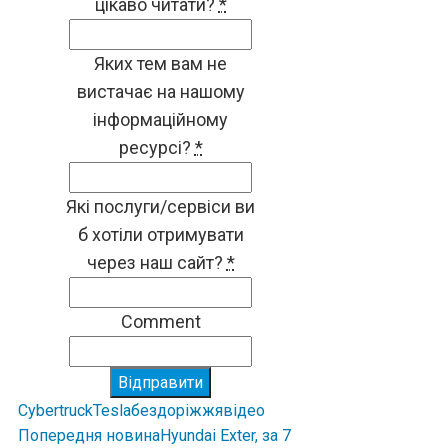
цікаво читати?
*
Яких тем вам не
вистачає на нашому
інформаційному
ресурсі?
*
Які послуги/сервіси ви
б хотіли отримувати
через наш сайт?
*
Comment
Відправити
Cybertruck
Tesla
бездоріжжя
відео
Попередня новина
Hyundai Exter, за 7