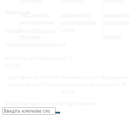
Пишіть нам:
newsauto.inf@gmail.com
reklama.newsauto@gmail.com
м.Київ, пров.Лобачевського, 7,
а/с 210
Ідентифікатор вебсайту "newsauto.com.ua Інформаційна
автоплатформа" в Реєстрі суб'єктів у сфері медіа: R-40 -
01678
© 2026 newsauto.com.ua. All Right Reserved.