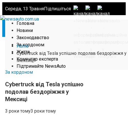
Середа, 13 Травня
Підпишіться
Головна
Новини
Законодавство
За кордоном
Home
Життя
Cybertruck від Tesla успішно подолав бездоріжжя у
Коментар експерта
Мексиці
Підтримайте NewsAuto
За кордоном
Cybertruck від Tesla успішно
подолав бездоріжжя у
Мексиці
3 роки тому
3 роки тому