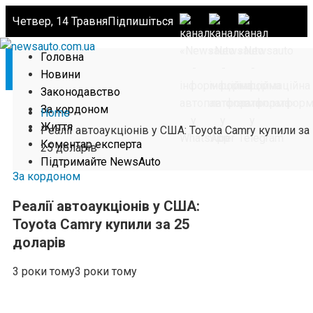
Четвер, 14 Травня
Підпишіться
Головна
Новини
Законодавство
За кордоном
Home
Життя
Реалії автоаукціонів у США: Toyota Camry купили за
Коментар експерта
25 доларів
Підтримайте NewsAuto
За кордоном
Реалії автоаукціонів у США:
Toyota Camry купили за 25
доларів
3 роки тому
3 роки тому