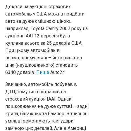
Деколи на аукціоні страхових
автомобілів у США можна придбати
авто за дуже смішною ціною.
наприклад, Toyota Camry 2007 року на
аукціоні IAAI 12 вересня була
куплена всього за 25 доларів США.
При цьому автомобіль в
нормальному стані – його ринкова
ціна (неушкодженого) становить
6340 доларів.
Пише
Аuto24.
Звичайно, автомобіль побував в
ДТП, тому він і потрапив на
страховий аукціон IAAI. Однак
пошкодження не дуже суттєві – задні
крила, багажник та бампер. Вітчизняні
умільці ремонтують такі удари
заміною цих деталей. Але в Америці