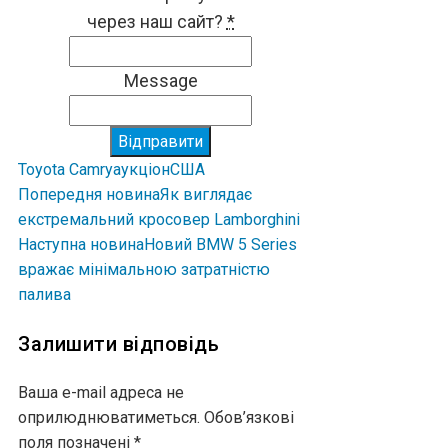
через наш сайт?
*
Message
Відправити
Toyota Camry
аукціон
США
Попередня новина
Як виглядає
екстремальний кросовер Lamborghini
Наступна новина
Новий BMW 5 Series
вражає мінімальною затратністю
палива
Залишити відповідь
Ваша e-mail адреса не
оприлюднюватиметься.
Обов’язкові
поля позначені
*