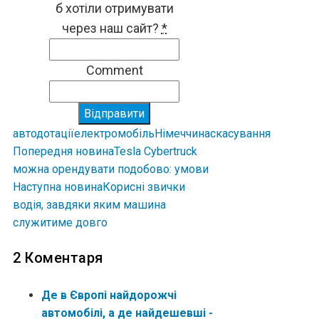
б хотіли отримувати
через наш сайт?
*
Comment
Відправити
авто
дотації
електромобіль
Німеччина
скасування
Попередня новина
Tesla Cybertruck
можна орендувати подобово: умови
Наступна новина
Корисні звички
водія, завдяки яким машина
служитиме довго
2 Коментаря
Де в Європі найдорожчі
автомобілі, а де найдешевші -