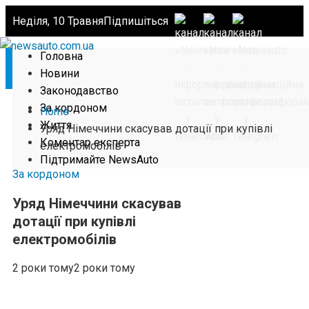
Неділя, 10 Травня
Підпишіться
Головна
Новини
Законодавство
За кордоном
Home
Життя
Уряд Німеччини скасував дотації при купівлі
Коментар експерта
електромобілів
Підтримайте NewsAuto
За кордоном
Уряд Німеччини скасував
дотації при купівлі
електромобілів
2 роки тому
2 роки тому