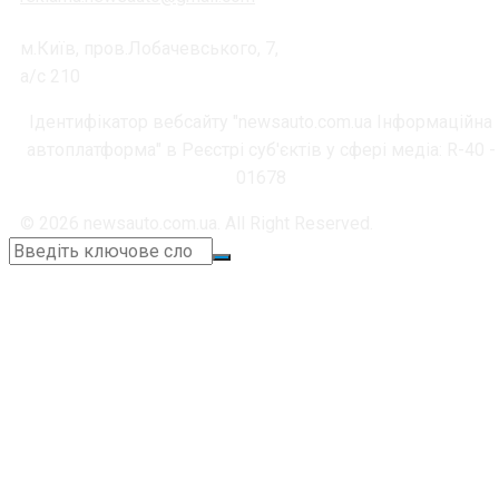
м.Київ, пров.Лобачевського, 7,
а/с 210
Ідентифікатор вебсайту "newsauto.com.ua Інформаційна
автоплатформа" в Реєстрі суб'єктів у сфері медіа: R-40 -
01678
© 2026 newsauto.com.ua. All Right Reserved.