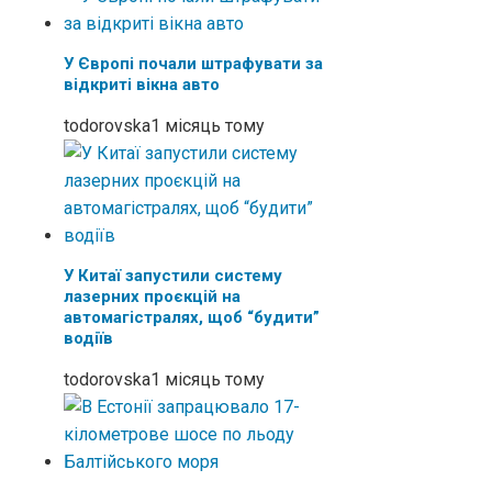
У Європі почали штрафувати за
відкриті вікна авто
todorovska
1 місяць тому
У Китаї запустили систему
лазерних проєкцій на
автомагістралях, щоб “будити”
водіїв
todorovska
1 місяць тому