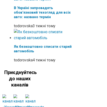
В Україні запровадять
обовʼязковий техогляд для всіх
авто: названо термін
todorovska
3 тижні тому
Як безкоштовно списати старий
автомобіль
todorovska
4 тижні тому
Приєднуйтесь
до наших
каналів