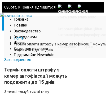
Субота, 9 Травня
Підпишіться
Головна
Новини
Законодавство
За кордоном
Home
Життя
Термін оплати штрафу з камер автофіксації можут
Коментар експерта
подовжити до 15 днів
Підтримайте NewsAuto
Законодавство
Термін оплати штрафу з
камер автофіксації можуть
подовжити до 15 днів
3 тижні тому
3 тижні тому