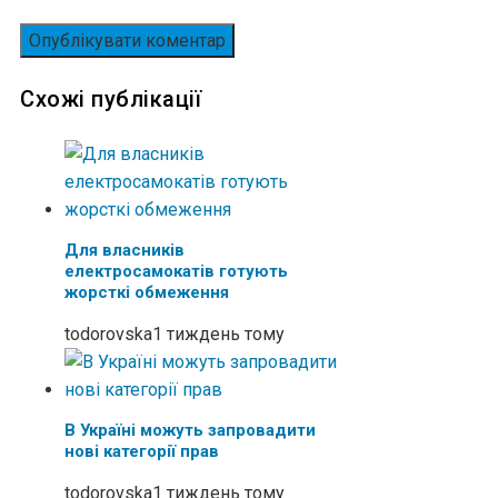
Схожі публікації
Для власників
електросамокатів готують
жорсткі обмеження
todorovska
1 тиждень тому
В Україні можуть запровадити
нові категорії прав
todorovska
1 тиждень тому