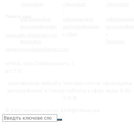
Пишіть нам:
newsauto.inf@gmail.com
reklama.newsauto@gmail.com
м.Київ, пров.Лобачевського, 7,
а/с 210
Ідентифікатор вебсайту "newsauto.com.ua Інформаційна
автоплатформа" в Реєстрі суб'єктів у сфері медіа: R-40 -
01678
© 2026 newsauto.com.ua. All Right Reserved.