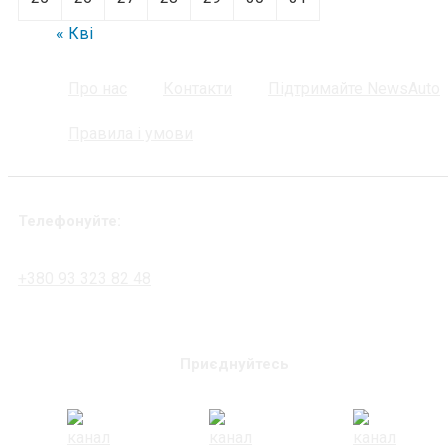
« Кві
Про нас
Контакти
Підтримайте NewsAuto
Правила і умови
Телефонуйте:
+380 93 323 82 48
Приєднуйтесь