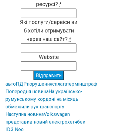
ресурсі?
*
Які послуги/сервіси ви
б хотіли отримувати
через наш сайт?
*
Website
Відправити
авто
ПДР
порушення
сплата
термін
штраф
Попередня новина
На українсько-
румунському кордоні на місяць
обмежили рух транспорту
Наступна новина
Volkswagen
представив новий електрохетчбек
ID.3 Neo