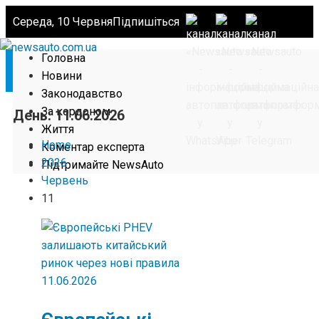
Середа, 10 Червня
Підпишіться
Головна
Новини
Законодавство
За кордоном
День:
11.06.2026
Життя
Home
Коментар експерта
2026
Підтримайте NewsAuto
Червень
11
11.06.2026