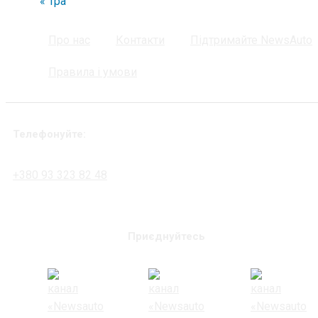
« Тра
Про нас
Контакти
Підтримайте NewsAuto
Правила і умови
Телефонуйте:
+380 93 323 82 48
Приєднуйтесь