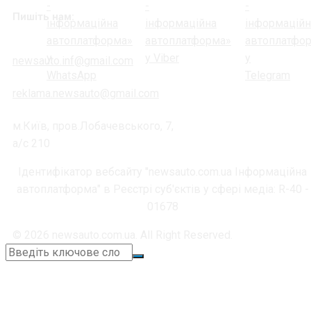
Пишіть нам:
newsauto.inf@gmail.com
reklama.newsauto@gmail.com
м.Київ, пров.Лобачевського, 7,
а/с 210
Ідентифікатор вебсайту "newsauto.com.ua Інформаційна
автоплатформа" в Реєстрі суб'єктів у сфері медіа: R-40 -
01678
© 2026 newsauto.com.ua. All Right Reserved.