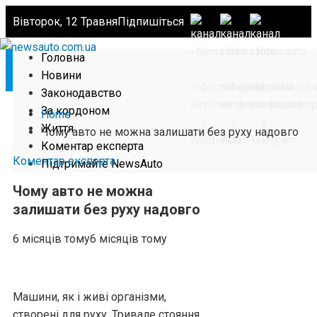
Вівторок, 12 Травня
Підпишіться
Головна
Новини
Законодавство
За кордоном
Home
Життя
Чому авто не можна залишати без руху надовго
Коментар експерта
Коментар експерта
Підтримайте NewsAuto
Чому авто не можна
залишати без руху надовго
6 місяців тому
6 місяців тому
Машини, як і живі організми,
створені для руху. Тривале стояння