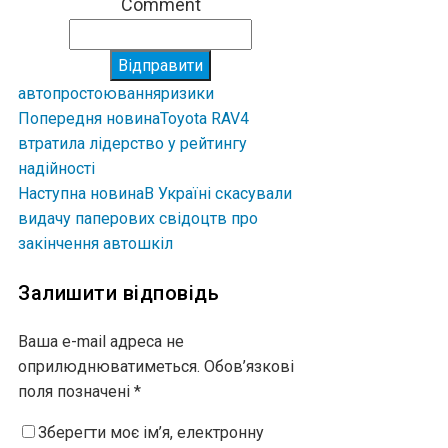
Comment
Відправити
авто
простоювання
ризики
Попередня новина
Toyota RAV4
втратила лідерство у рейтингу
надійності
Наступна новина
В Україні скасували
видачу паперових свідоцтв про
закінчення автошкіл
Залишити відповідь
Ваша e-mail адреса не
оприлюднюватиметься.
Обов’язкові
поля позначені
*
Зберегти моє ім’я, електронну