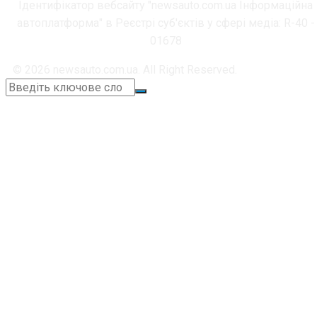
Ідентифікатор вебсайту "newsauto.com.ua Інформаційна
автоплатформа" в Реєстрі суб'єктів у сфері медіа: R-40 -
01678
© 2026 newsauto.com.ua. All Right Reserved.