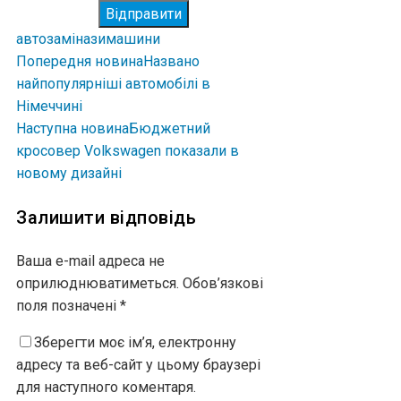
Відправити
авто
заміна
зима
шини
Попередня новина
Названо
найпопулярніші автомобілі в
Німеччині
Наступна новина
Бюджетний
кросовер Volkswagen показали в
новому дизайні
Залишити відповідь
Ваша e-mail адреса не
оприлюднюватиметься.
Обов’язкові
поля позначені
*
Зберегти моє ім’я, електронну
адресу та веб-сайт у цьому браузері
для наступного коментаря.