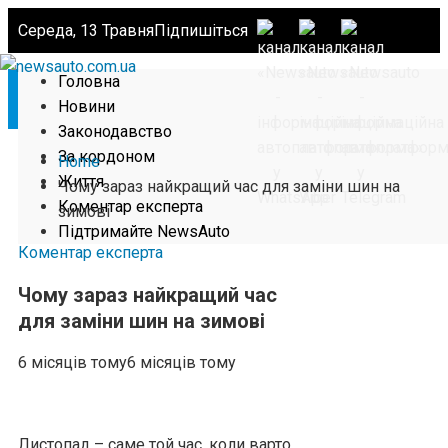
Середа, 13 Травня
Підпишіться
Головна
Новини
Законодавство
За кордоном
Home
Життя
Чому зараз найкращий час для заміни шин на
Коментар експерта
зимові
Підтримайте NewsAuto
Коментар експерта
Чому зараз найкращий час
для заміни шин на зимові
6 місяців тому
6 місяців тому
Листопад – саме той час, коли варто