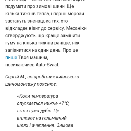
подумати про зимові шини. Ще
кілька тижнів тепла, і перші морози
застануть зненацька тих, хто
відкладає візит до сервісу. Механіки
стверджують, що краще замінити
гуму на кілька тижнів раніше, ніж
запізнитися на один день. Про це
пише
Твоя машина,
посилаючись Auto-Swiat.
Сергій М., співробітник київського
шиномонтажу пояснює
:
«
Коли температура
опускається нижче +7°C,
літня гума дубіє. Це
впливає на гальмівний
шлях і зчеплення. Зимова