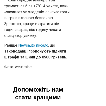
– коли середня температура
тримається біля +7°C. А чекати, поки
«засипле» чи зледеніє, означає грати
в ігри з власною безпекою.
Зрештою, краще витратити пів
години зараз, ніж годину чекати
евакуатор узимку.
Раніше
Newsauto писало
, що
законодавці пропонують підняти
штрафи за шини до 8500 гривень
.
Фото: weukraine
Допоможіть нам
стати кращими