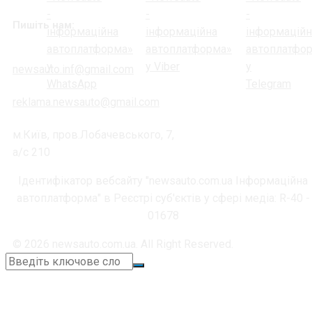
Пишіть нам:
newsauto.inf@gmail.com
reklama.newsauto@gmail.com
м.Київ, пров.Лобачевського, 7,
а/с 210
Ідентифікатор вебсайту "newsauto.com.ua Інформаційна
автоплатформа" в Реєстрі суб'єктів у сфері медіа: R-40 -
01678
© 2026 newsauto.com.ua. All Right Reserved.