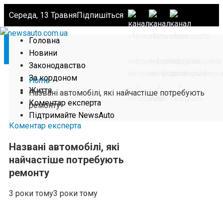
Середа, 13 Травня
Підпишіться
Головна
Новини
Законодавство
За кордоном
Home
Життя
Названі автомобілі, які найчастіше потребують
Коментар експерта
ремонту
Підтримайте NewsAuto
Коментар експерта
Названі автомобілі, які
найчастіше потребують
ремонту
3 роки тому
3 роки тому