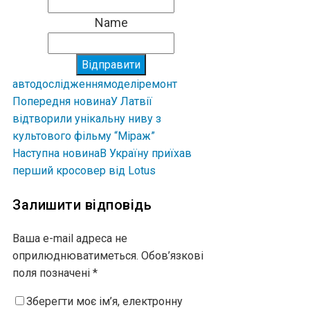
Name
Відправити
авто
дослідження
моделі
ремонт
Попередня новина
У Латвії
відтворили унікальну ниву з
культового фільму “Міраж”
Наступна новина
В Україну приїхав
перший кросовер від Lotus
Залишити відповідь
Ваша e-mail адреса не
оприлюднюватиметься.
Обов’язкові
поля позначені
*
Зберегти моє ім’я, електронну