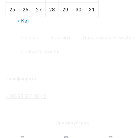
25
26
27
28
29
30
31
« Кві
Про нас
Контакти
Підтримайте NewsAuto
Правила і умови
Телефонуйте:
+380 93 323 82 48
Приєднуйтесь