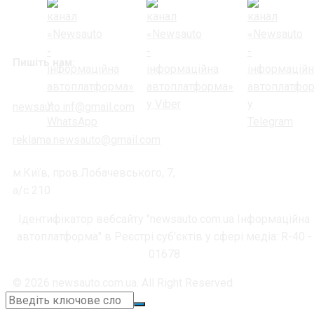
Пишіть нам:
newsauto.inf@gmail.com
reklama.newsauto@gmail.com
м.Київ, пров.Лобачевського, 7,
а/с 210
Ідентифікатор вебсайту "newsauto.com.ua Інформаційна
автоплатформа" в Реєстрі суб'єктів у сфері медіа: R-40 -
01678
© 2026 newsauto.com.ua. All Right Reserved.