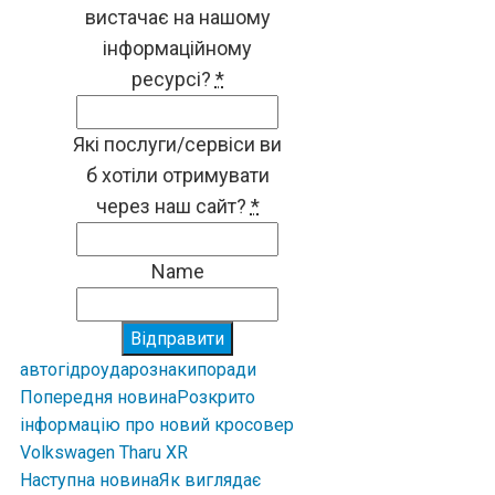
вистачає на нашому
інформаційному
ресурсі?
*
Які послуги/сервіси ви
б хотіли отримувати
через наш сайт?
*
Name
Відправити
авто
гідроудар
ознаки
поради
Попередня новина
Розкрито
інформацію про новий кросовер
Volkswagen Tharu XR
Наступна новина
Як виглядає