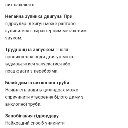
них належать:
Негайна зупинка двигуна
: При
гідроударі двигун може раптово
зупинитися з характерним металевим
звуком.
Труднощі із запуском
: Після
проникнення води двигун може
відмовлятися запускатися або
працювати з перебоями.
Білий дим із вихлопної труби
:
Наявність води в циліндрах може
спричинити утворення білого диму з
вихлопної труби.
Запобігання гідроудару
Найкращий спосіб уникнути