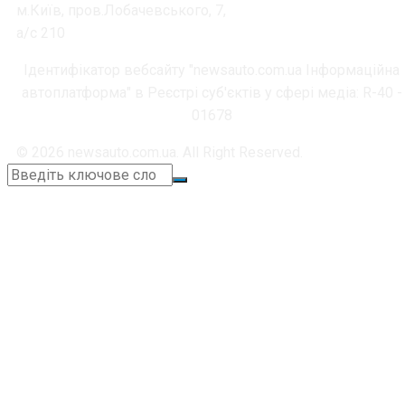
м.Київ, пров.Лобачевського, 7,
а/с 210
Ідентифікатор вебсайту "newsauto.com.ua Інформаційна
автоплатформа" в Реєстрі суб'єктів у сфері медіа: R-40 -
01678
© 2026 newsauto.com.ua. All Right Reserved.