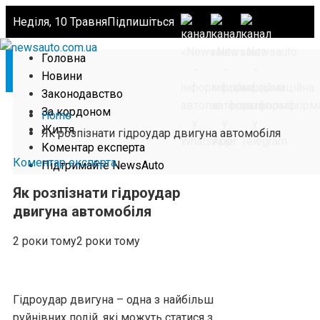
Неділя, 10 Травня
Підпишіться
Головна
Новини
Законодавство
За кордоном
Home
Життя
Як розпізнати гідроудар двигуна автомобіля
Коментар експерта
Коментар експерта
Підтримайте NewsAuto
Як розпізнати гідроудар
двигуна автомобіля
2 роки тому
2 роки тому
Гідроудар двигуна – одна з найбільш
руйнівних подій, які можуть статися з