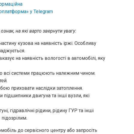
ознак, на які варто звернути увагу:
астину кузова на наявність іржі. Особливу
маджується.
казує на наявність вологості в автомобілі, яку
 що всі системи працюють належним чином.
тей.
обою приховати наслідки затоплення.
и підшипники двигуна та інші вузли, які
гуні, гідравлічні рідини, рідину ГУР та інші
 підозрілим.
омобіль до сервісного центру або запросіть