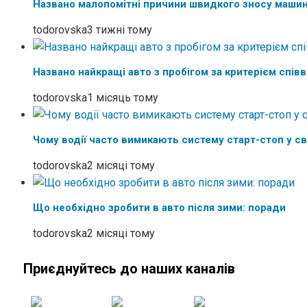
Названо малопомітні причини швидкого зносу маши
todorovska
3 тижні тому
Названо найкращі авто з пробігом за критерієм співв
todorovska
1 місяць тому
Чому водії часто вимикають систему старт-стоп у св
todorovska
2 місяці тому
Що необхідно зробити в авто після зими: поради
todorovska
2 місяці тому
Приєднуйтесь до наших каналів