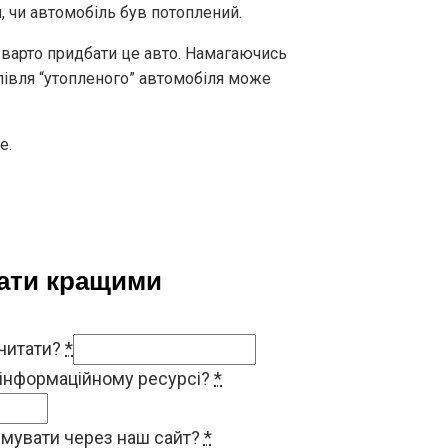
, чи автомобіль був потоплений.
 варто придбати це авто. Намагаючись
упівля “утопленого” автомобіля може
е.
тати кращими
 читати?
*
 інформаційному ресурсі?
*
римувати через наш сайт?
*