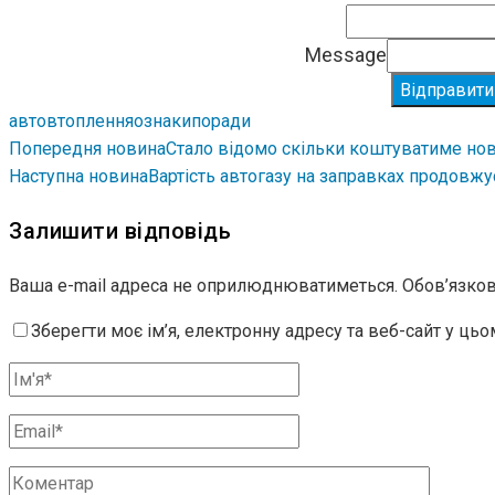
Message
Відправити
авто
втоплення
ознаки
поради
Попередня новина
Стало відомо скільки коштуватиме нов
Наступна новина
Вартість автогазу на заправках продовжу
Залишити відповідь
Ваша e-mail адреса не оприлюднюватиметься.
Обов’язков
Зберегти моє ім’я, електронну адресу та веб-сайт у ць