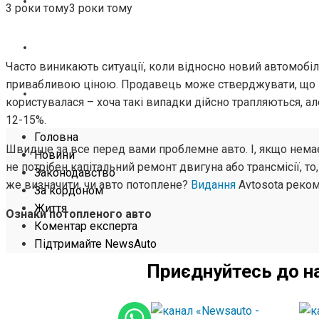
ЖИТТЯ
3 роки тому
3 роки тому
КОМЕНТАР ЕКСПЕРТА
Часто виникають ситуації, коли відносно новий автомобі
привабливою ціною. Продавець може стверджувати, що ма
ПІДТРИМАЙТЕ NEWSAUTO
користувалася – хоча такі випадки дійсно трапляються, ал
12-15%.
Головна
Швидше за все перед вами проблемне авто. І, якщо нема
Новини
не потрібен капітальний ремонт двигуна або трансмісії, т
Законодавство
же визначити, чи авто потоплене?
Видання
Аvtosota реком
За кордоном
Життя
Ознаки потопленого авто
Коментар експерта
Підтримайте NewsAuto
Приєднуйтесь до н