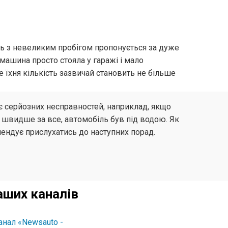
ль з невеликим пробігом пропонується за дуже
шина просто стояла у гаражі і мало
е їхня кількість зазвичай становить не більше
є серйозних несправностей, наприклад, якщо
о, швидше за все, автомобіль був під водою. Як
ендує прислухатись до наступних порад.
аших каналів