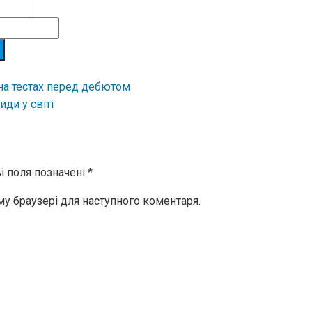
 на тестах перед дебютом
ди у світі
і поля позначені
*
ому браузері для наступного коментаря.