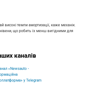
й високі темпи амортизації, каже механік.
нівени, що робить їх менш вигідними для
аших каналів