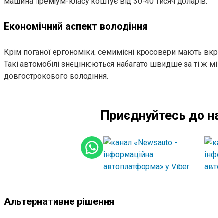
машина преміум-класу коштує від 30-40 тисяч доларів.
Економічний аспект володіння
Крім поганої ергономіки, семимісні кросовери мають вкра
Такі автомобілі знецінюються набагато швидше за ті ж мі
довгострокового володіння.
Приєднуйтесь до н
Альтернативне рішення