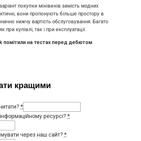
аріант покупки мінівенів замість модних
актичні, вони пропонують більше простору в
значно нижчу вартість обслуговування. Багато
 при купівлі, так і при експлуатації.
ck помітили на тестах перед дебютом
.
тати кращими
 читати?
*
 інформаційному ресурсі?
*
римувати через наш сайт?
*