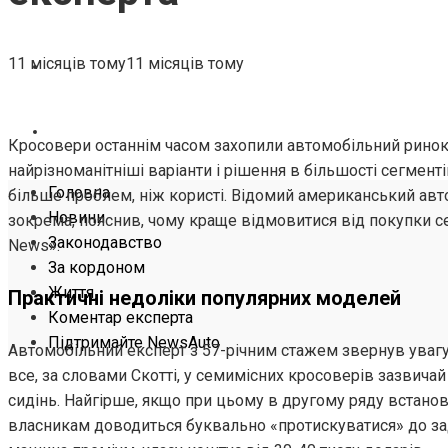
ЖИТТЯ
11 місяців тому
11 місяців тому
КОМЕНТАР ЕКСПЕРТА
ПІДТРИМАЙТЕ NEWSAUTO
Кросовери останнім часом захопили автомобільний рино
найрізноманітніші варіанти і рішення в більшості сегмент
Головна
більше проблем, ніж користі. Відомий американський авто
Новини
зокрема, пояснив, чому краще відмовитися від покупки 
Законодавство
News».
За кордоном
Життя
Практичні недоліки популярних моделей
Коментар експерта
Підтримайте NewsAuto
Автомобільний експерт з 57-річним стажем звернув увагу
все, за словами Скотті, у семимісних кросоверів зазвича
сидінь. Найгірше, якщо при цьому в другому ряду встановл
власникам доводиться буквально «протискуватися» до зад