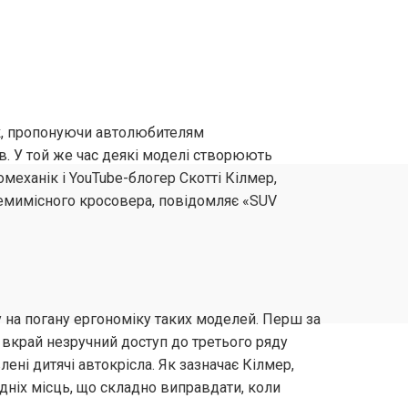
к, пропонуючи автолюбителям
ів. У той же час деякі моделі створюють
механік і YouTube-блогер Скотті Кілмер,
семимісного кросовера, повідомляє «SUV
 на погану ергономіку таких моделей. Перш за
й вкрай незручний доступ до третього ряду
ені дитячі автокрісла. Як зазначає Кілмер,
ніх місць, що складно виправдати, коли