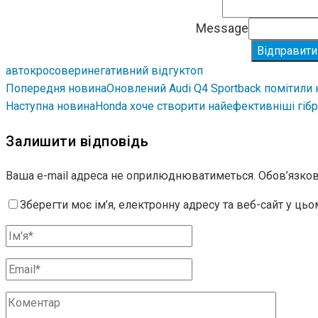
Message
Відправити
авто
кросовери
негативний відгук
топ
Попередня новина
Оновлений Audi Q4 Sportback помітили
Наступна новина
Honda хоче створити найефективніші гібри
Залишити відповідь
Ваша e-mail адреса не оприлюднюватиметься.
Обов’язков
Зберегти моє ім’я, електронну адресу та веб-сайт у ць