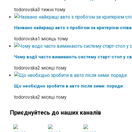
todorovska
3 тижні тому
Названо найкращі авто з пробігом за критерієм співв
todorovska
1 місяць тому
Чому водії часто вимикають систему старт-стоп у св
todorovska
2 місяці тому
Що необхідно зробити в авто після зими: поради
todorovska
2 місяці тому
Приєднуйтесь до наших каналів