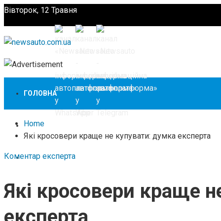
Вівторок, 12 Травня
Підпишіться
ГОЛОВНА
Home
НОВИНИ
Які кросовери краще не купувати: думка експерта
Коментар експерта
ЗАКОНОДАВСТВО
Які кросовери краще н
ЗА КОРДОНОМ
експерта