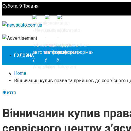
Субота, 9 Травня
Підпишіться
ГОЛОВНА
Home
НОВИНИ
Вінничанин купив права та прийшов до сервісного цен
Життя
ЗАКОНОДАВСТВО
Вінничанин купив прав
ЗА КОРДОНОМ
сервісного центру з’ясу