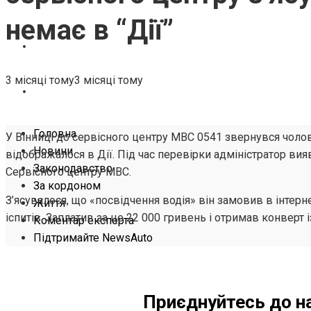
ЖИТТЯ
немає в “Дії”
КОМЕНТАР ЕКСПЕРТА
3 місяці тому
3 місяці тому
ПІДТРИМАЙТЕ NEWSAUTO
Головна
У Вінниці до сервісного центру МВС 0541 звернувся чолові
Новини
відображалося в Дії. Під час перевірки адміністратор ви
Законодавство
Сервісного центру МВС.
За кордоном
З’ясувалося, що «посвідчення водія» він замовив в інтер
Життя
іспитів. Заплатив за це 22 000 гривень і отримав конверт 
Коментар експерта
Підтримайте NewsAuto
Приєднуйтесь до н