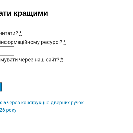
тати кращими
 читати?
*
 інформаційному ресурсі?
*
римувати через наш сайт?
*
sla через конструкцію дверних ручок
26 року