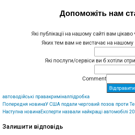
Допоможіть нам с
Які публікації на нашому сайті вам цікаво
Яких тем вам не вистачає на нашому
Які послуги/сервіси ви б хотіли от
Comment
Відправити
авто
водійські права
кримінал
підробка
Попередня новина
У США подали черговий позов проти Te
Наступна новина
Експерти назвали найкращі автомобілі 20
Залишити відповідь