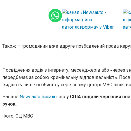
Також – громадянин вже вдруге позбавлений права керув
Посвідчення водія з інтернету, месенджерів або «через з
передбачає за собою кримінальну відповідальність. Посві
видають лише особисто у сервісному центрі МВС після всі
Раніше
Newsauto писало
, що
у США подали черговий поз
ручок.
Фото: СЦ МВС