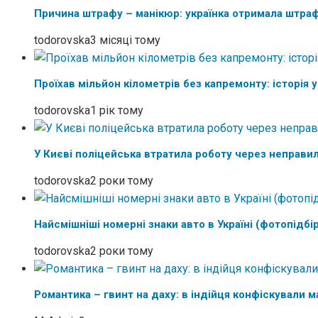
Причина штрафу – манікюр: українка отримала штраф
todorovska
3 місяці тому
Проїхав мільйон кілометрів без капремонту: історія 
todorovska
1 рік тому
У Києві поліцейська втратила роботу через неправи
todorovska
2 роки тому
Найсмішніші номерні знаки авто в Україні (фотопідбі
todorovska
2 роки тому
Романтика – гвинт на даху: в індійця конфіскували 