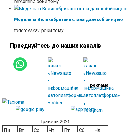
MrAdmin
2 роки тому
Модель із Великобританії стала далекобійницею
todorovska
2 роки тому
Приєднуйтесь до наших каналів
реклама
Травень 2026
Пн
Вт
Ср
Чт
Пт
Сб
Нд