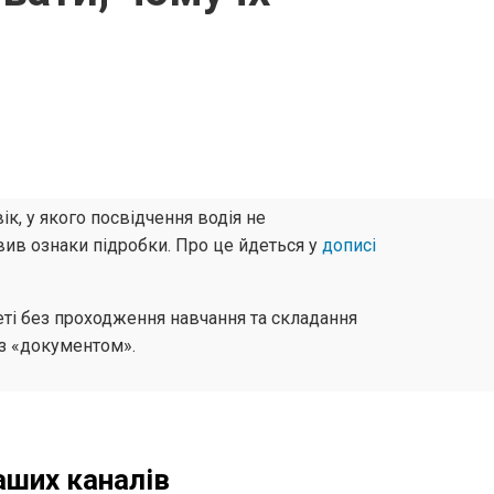
к, у якого посвідчення водія не
явив ознаки підробки. Про це йдеться у
дописі
неті без проходження навчання та складання
із «документом».
аших каналів