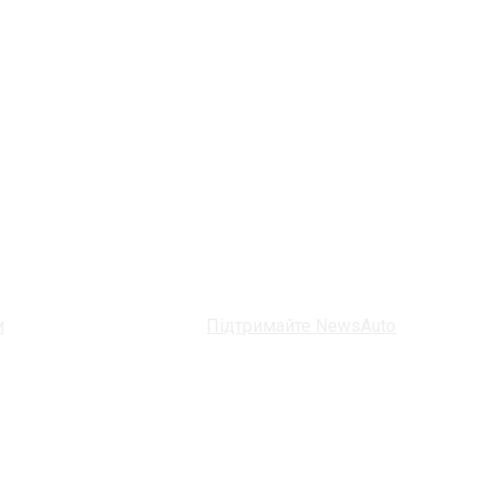
и
Підтримайте NewsAuto