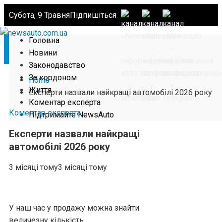
Субота, 9 Травня
Підпишіться
Головна
Новини
Законодавство
За кордоном
Home
Життя
Експерти назвали найкращі автомобілі 2026 року
Коментар експерта
Коментар експерта
Підтримайте NewsAuto
Експерти назвали найкращі
автомобілі 2026 року
3 місяці тому
3 місяці тому
У наш час у продажу можна знайти
величезну кількість