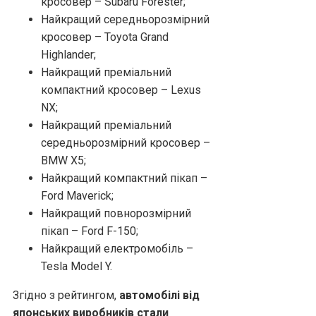
кросовер – Subaru Forester;
Найкращий середньорозмірний
кросовер – Toyota Grand
Highlander;
Найкращий преміальний
компактний кросовер – Lexus
NX;
Найкращий преміальний
середньорозмірний кросовер –
BMW X5;
Найкращий компактний пікап –
Ford Maverick;
Найкращий повнорозмірний
пікап – Ford F-150;
Найкращий електромобіль –
Tesla Model Y.
Згідно з рейтингом,
автомобілі від
японських виробників стали