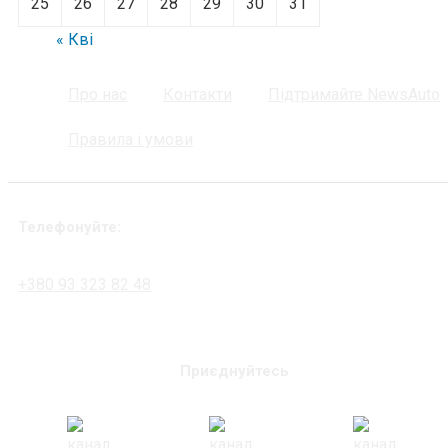
25
26
27
28
29
30
31
« Кві
Про нас
Контакти
Підтримайте NewsAuto
Правила і умови
Телефонуйте:
+380 93 323 82 48
Приєднуйтесь