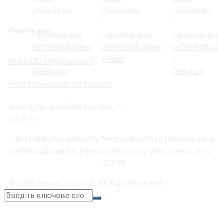
Пишіть нам:
newsauto.inf@gmail.com
reklama.newsauto@gmail.com
м.Київ, пров.Лобачевського, 7,
а/с 210
Ідентифікатор вебсайту "newsauto.com.ua Інформаційна
автоплатформа" в Реєстрі суб'єктів у сфері медіа: R-40 -
01678
© 2026 newsauto.com.ua. All Right Reserved.