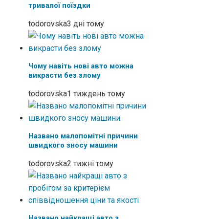
тривалої поїздки
todorovska
3 дні тому
Чому навіть нові авто можна
викрасти без злому
todorovska
1 тиждень тому
Названо малопомітні причини
швидкого зносу машини
todorovska
2 тижні тому
Названо найкращі авто з