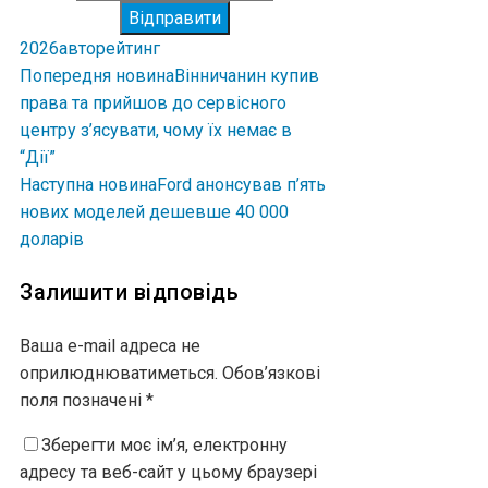
Відправити
2026
авто
рейтинг
Попередня новина
Вінничанин купив
права та прийшов до сервісного
центру з’ясувати, чому їх немає в
“Дії”
Наступна новина
Ford анонсував п’ять
нових моделей дешевше 40 000
доларів
Залишити відповідь
Ваша e-mail адреса не
оприлюднюватиметься.
Обов’язкові
поля позначені
*
Зберегти моє ім’я, електронну
адресу та веб-сайт у цьому браузері