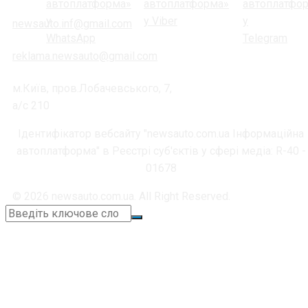
newsauto.inf@gmail.com
reklama.newsauto@gmail.com
м.Київ, пров.Лобачевського, 7,
а/с 210
Ідентифікатор вебсайту "newsauto.com.ua Інформаційна
автоплатформа" в Реєстрі суб'єктів у сфері медіа: R-40 -
01678
© 2026 newsauto.com.ua. All Right Reserved.