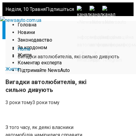
Неділя, 10 Травня
Підпишіться
Головна
Новини
Законодавство
За кордоном
Home
Життя
Вигадки автолюбителів, які сильно дивують
Коментар експерта
Життя
Підтримайте NewsAuto
Вигадки автолюбителів, які
сильно дивують
3 роки тому
3 роки тому
З того часу, як деякі власники
автомобілів намірилися справити