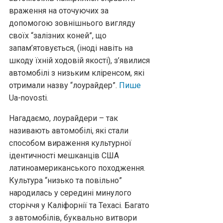
враження на оточуючих за
допомогою зовнішнього вигляду
своїх “залізних коней”, що
запам’ятовується, (іноді навіть на
шкоду їхній ходовій якості), з’явилися
автомобілі з низьким кліренсом, які
отримали назву “лоурайдер”.
Пише
Ua-novosti.
Нагадаємо, лоурайдери – так
називають автомобілі, які стали
способом вираження культурної
ідентичності мешканців США
латиноамериканського походження.
Культура “низько та повільно”
народилась у середині минулого
сторіччя у Каліфорнії та Техасі. Багато
з автомобілів, буквально витвори