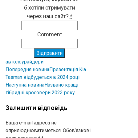
б хотіли отримувати
через наш сайт?
*
Comment
Відправити
авто
лоурайдери
Попередня новина
Презентація Kia
Tasman відбудеться в 2024 році
Наступна новина
Названо кращі
гібридні кросовери 2023 року
Залишити відповідь
Ваша e-mail адреса не
оприлюднюватиметься.
Обов’язкові