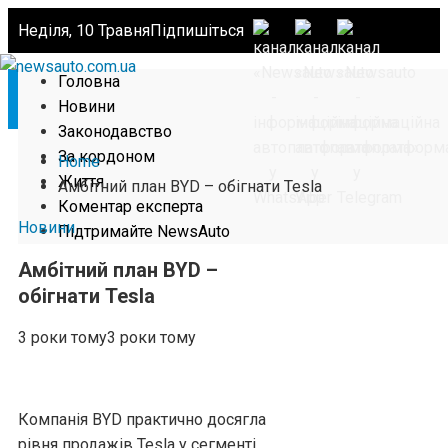
Неділя, 10 Травня
Підпишіться
Головна
Новини
Законодавство
За кордоном
Home
Життя
Амбітний план BYD – обігнати Tesla
Коментар експерта
Новини
Підтримайте NewsAuto
Амбітний план BYD –
обігнати Tesla
3 роки тому
3 роки тому
Компанія BYD практично досягла
рівня продажів Tesla у сегменті