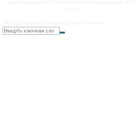
автоплатформа" в Реєстрі суб'єктів у сфері медіа: R-40 -
01678
© 2026 newsauto.com.ua. All Right Reserved.