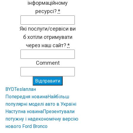
інформаційному
ресурсі?
*
Які послуги/сервіси ви
б хотіли отримувати
через наш сайт?
*
Comment
Відправити
BYD
Tesla
план
Попередня новина
Найбільш
популярні моделі авто в Україні
Наступна новина
Презентували
потужну і надекономічну версію
нового Ford Bronco