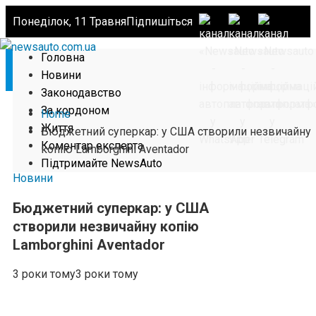
Понеділок, 11 Травня
Підпишіться
Головна
Новини
Законодавство
За кордоном
Home
Життя
Бюджетний суперкар: у США створили незвичайну
Коментар експерта
копію Lamborghini Aventador
Підтримайте NewsAuto
Новини
Бюджетний суперкар: у США
створили незвичайну копію
Lamborghini Aventador
3 роки тому
3 роки тому