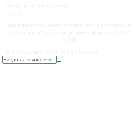
м.Київ, пров.Лобачевського, 7,
а/с 210
Ідентифікатор вебсайту "newsauto.com.ua Інформаційна
автоплатформа" в Реєстрі суб'єктів у сфері медіа: R-40 -
01678
© 2026 newsauto.com.ua. All Right Reserved.