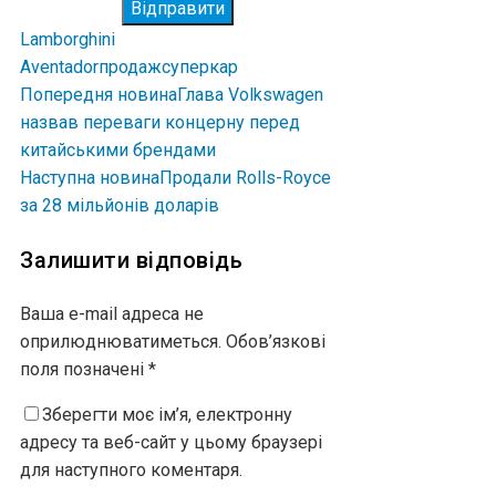
Відправити
Lamborghini
Aventador
продаж
суперкар
Попередня новина
Глава Volkswagen
назвав переваги концерну перед
китайськими брендами
Наступна новина
Продали Rolls-Royce
за 28 мільйонів доларів
Залишити відповідь
Ваша e-mail адреса не
оприлюднюватиметься.
Обов’язкові
поля позначені
*
Зберегти моє ім’я, електронну
адресу та веб-сайт у цьому браузері
для наступного коментаря.