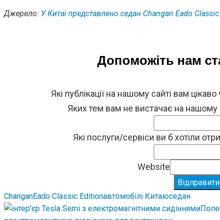
Джерело:
У Китаї представлено седан Changan Eado Classic 
Допоможіть нам с
Які публікації на нашому сайті вам цікаво
Яких тем вам не вистачає на нашому
Які послуги/сервіси ви б хотіли от
Website
Відправити
Changan
Eado Classic Edition
автомобілі Китаю
седан
Попе