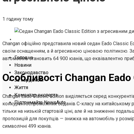
ЖИТТЯ
1 годину тому
КОМЕНТАР ЕКСПЕРТА
ПІДТРИМАЙТЕ NEWSAUTO
Changan офіційно представила новий седан Eado Classic E
своїм оснащенням, а й агресивною ціновою політикою. З
Головна
автомобіль становить 64 900 юанів, що еквівалентно при
Новини
Законодавство
Особливості Changan Eado C
За кордоном
Життя
Коментар експерта
Changan Eado Classic Edition виділяється серед конкурент
Підтримайте NewsAuto
конкурентоспроможних седанів С-класу на китайському р
тільки на низькій стартовій ціні, але й на зниженні подал
пропозицій для покупців — знижка на автомобіль у розмірі
символічні 499 юанів.