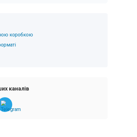
учною коробкою
форматі
их каналів