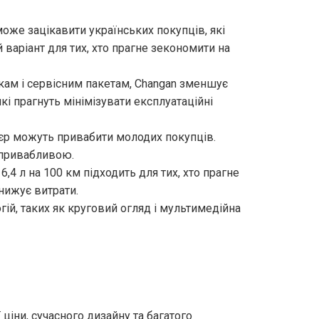
 може зацікавити українських покупців, які
варіант для тих, хто прагне зекономити на
кам і сервісним пакетам, Changan зменшує
кі прагнуть мінімізувати експлуатаційні
р’єр можуть привабити молодих покупців.
 привабливою.
6,4 л на 100 км підходить для тих, хто прагне
знижує витрати.
гій, таких як круговий огляд і мультимедійна
 ціни, сучасного дизайну та багатого