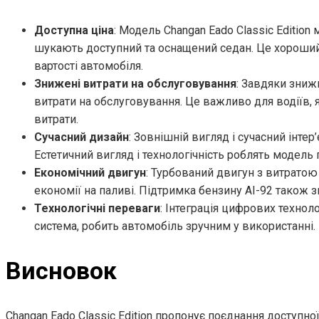
Доступна ціна
: Модель Changan Eado Classic Edition
шукають доступний та оснащений седан. Це хороший 
вартості автомобіля.
Знижені витрати на обслуговування
: Завдяки зниж
витрати на обслуговування. Це важливо для водіїв, я
витрати.
Сучасний дизайн
: Зовнішній вигляд і сучасний інте
Естетичний вигляд і технологічність роблять модель
Економічний двигун
: Турбований двигун з витратою 
економії на паливі. Підтримка бензину АІ-92 також 
Технологічні переваги
: Інтеграція цифрових техноло
система, робить автомобіль зручним у використанні.
Висновок
Changan Eado Classic Edition пропонує поєднання доступної