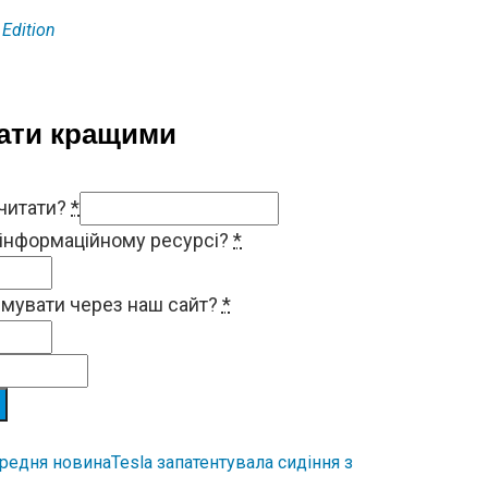
Edition
тати кращими
 читати?
*
 інформаційному ресурсі?
*
римувати через наш сайт?
*
редня новина
Tesla запатентувала сидіння з