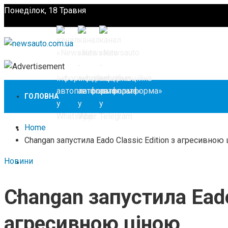
Понеділок, 18 Травня
Підпишіться
ГОЛОВНА
Home
НОВИНИ
Changan запустила Eado Classic Edition з агресивною
Новини
ЗАКОНОДАВСТВО
Changan запустила Eado 
ЗА КОРДОНОМ
агресивною ціною