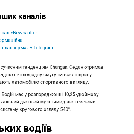
аших каналів
м сучасним тенденціям Changan. Седан отримав
і задню світлодіодну смугу на всю ширину
адають автомобілю спортивного вигляду.
ю. Водій має у розпорядженні 10,25-дюймову
кальний дисплей мультимедійної системи.
систему кругового огляду 540°.
ьких водіїв