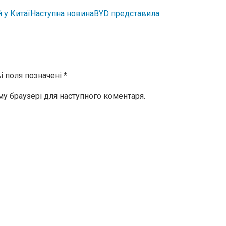
Наступна новина
BYD представила
і поля позначені
*
ому браузері для наступного коментаря.