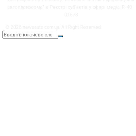
автоплатформа" в Реєстрі суб'єктів у сфері медіа: R-40 -
01678
© 2026 newsauto.com.ua. All Right Reserved.