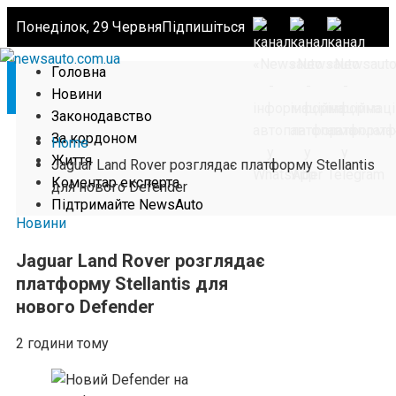
Понеділок, 29 Червня
Підпишіться
Головна
Новини
Законодавство
За кордоном
Home
Життя
Jaguar Land Rover розглядає платформу Stellantis
Коментар експерта
для нового Defender
Підтримайте NewsAuto
Новини
Jaguar Land Rover розглядає
платформу Stellantis для
нового Defender
2 години тому