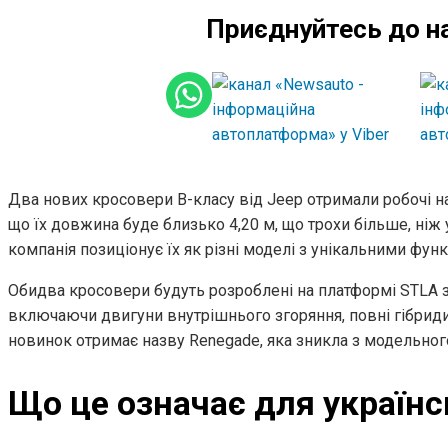
Приєднуйтесь до н
Два нових кросовери B-класу від Jeep отримали робочі на
що їх довжина буде близько 4,20 м, що трохи більше, ніж 
компанія позиціонує їх як різні моделі з унікальними функ
Обидва кросовери будуть розроблені на платформі STLA з
включаючи двигуни внутрішнього згоряння, повні гібриди 
новинок отримає назву Renegade, яка зникла з модельного
Що це означає для українс