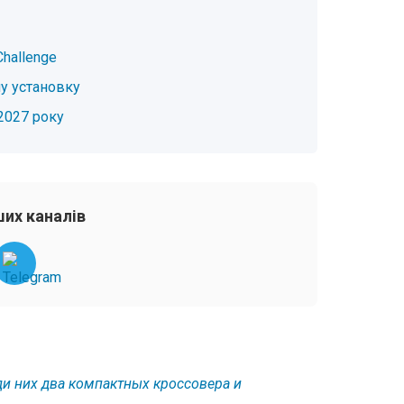
Challenge
ну установку
2027 року
их каналів
ди них два компактных кроссовера и