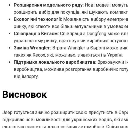
Розширення модельного ряду:
Нові моделі можуть 
розширить вибір для покупців, які шукають компакт
Екологічні технології:
Можливість вибору електрични
ринку, які стають все більш актуальними в умовах е
Співпраця з Китаєм:
Співпраця з Dongfeng може впли
українському ринку, враховуючи виробничі потужност
Заміна Wrangler:
Втрата Wrangler в Європі може вик
таких як Recon, які, можливо, з’являться і в Україні.
Підтримка локального виробництва:
Враховуючи ін
виробництва, можливе розгортання виробничих поту
від імпорту.
Висновок
Jeep готується значно розширити свою присутність в Євро
відкриває нові можливості для українських водіїв, які 
екологічно чистих та технологічних автомобілів. Співпр