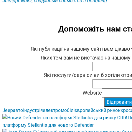
внедорожник, созданный совместно с Dongfeng
Допоможіть нам с
Які публікації на нашому сайті вам цікаво
Яких тем вам не вистачає на нашому
Які послуги/сервіси ви б хотіли от
Website
Відправити
Jeep
автоіндустрія
електромобілі
європейський ринок
крос
П
платформу Stellantis для нового Defender