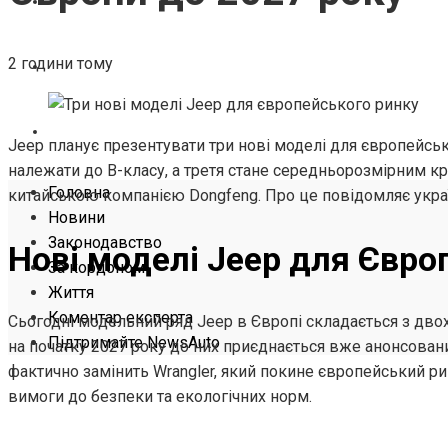
ЖИТТЯ
2 години тому
КОМЕНТАР ЕКСПЕРТА
ПІДТРИМАЙТЕ NEWSAUTO
Jeep планує презентувати три нові моделі для європейськ
належати до B-класу, а третя стане середньорозмірним кр
Головна
китайською компанією Dongfeng. Про це повідомляє укра
Новини
Законодавство
Нові моделі Jeep для Євро
За кордоном
Життя
Коментар експерта
Сьогодні модельний ряд Jeep в Європі складається з двох
Підтримайте NewsAuto
на початку 2027 року до них приєднається вже анонсова
фактично замінить Wrangler, який покине європейський ри
вимоги до безпеки та екологічних норм.