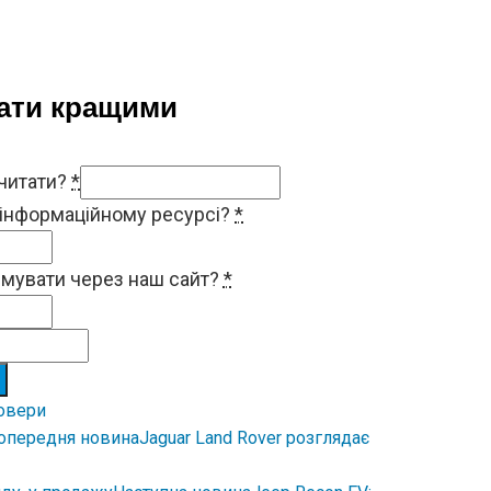
тати кращими
 читати?
*
 інформаційному ресурсі?
*
римувати через наш сайт?
*
овери
опередня новина
Jaguar Land Rover розглядає