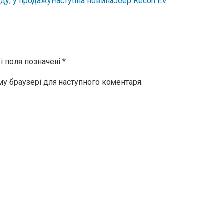
Наступна новина
Jeep Recon EV:
і поля позначені
*
ому браузері для наступного коментаря.