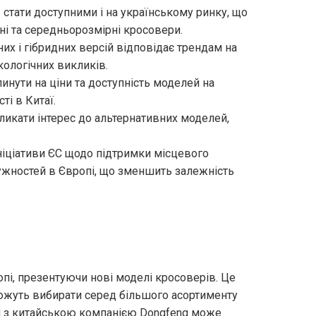
стати доступними і на українському ринку, що
ні та середньорозмірні кросовери.
х і гібридних версій відповідає трендам на
кологічних викликів.
нути на ціни та доступність моделей на
і в Китаї.
ликати інтерес до альтернативних моделей,
іціативи ЄС щодо підтримки місцевого
жностей в Європі, що зменшить залежність
пі, презентуючи нові моделі кросоверів. Це
зможуть вибирати серед більшого асортименту
аця з китайською компанією Dongfeng може