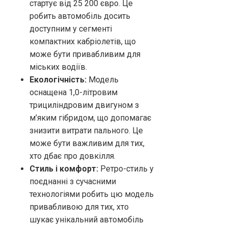
стартує від 25 200 євро. Це
робить автомобіль досить
доступним у сегменті
компактних кабріолетів, що
може бути привабливим для
міських водіїв.
Екологічність:
Модель
оснащена 1,0-літровим
трициліндровим двигуном з
м’яким гібридом, що допомагає
знизити витрати пального. Це
може бути важливим для тих,
хто дбає про довкілля.
Стиль і комфорт:
Ретро-стиль у
поєднанні з сучасними
технологіями робить цю модель
привабливою для тих, хто
шукає унікальний автомобіль