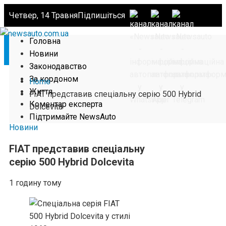
Четвер, 14 Травня
Підпишіться
Головна
Новини
Законодавство
За кордоном
Home
Життя
FIAT представив спеціальну серію 500 Hybrid
Коментар експерта
Dolcevita
Підтримайте NewsAuto
Новини
FIAT представив спеціальну
серію 500 Hybrid Dolcevita
1 годину тому