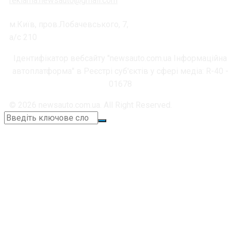
reklama.newsauto@gmail.com
м.Київ, пров.Лобачевського, 7,
а/с 210
Ідентифікатор вебсайту "newsauto.com.ua Інформаційна
автоплатформа" в Реєстрі суб'єктів у сфері медіа: R-40 -
01678
© 2026 newsauto.com.ua. All Right Reserved.