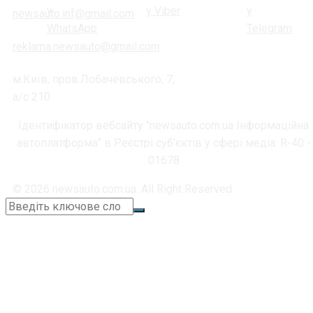
newsauto.inf@gmail.com
reklama.newsauto@gmail.com
м.Київ, пров.Лобачевського, 7,
а/с 210
Ідентифікатор вебсайту "newsauto.com.ua Інформаційна
автоплатформа" в Реєстрі суб'єктів у сфері медіа: R-40 -
01678
© 2026 newsauto.com.ua. All Right Reserved.