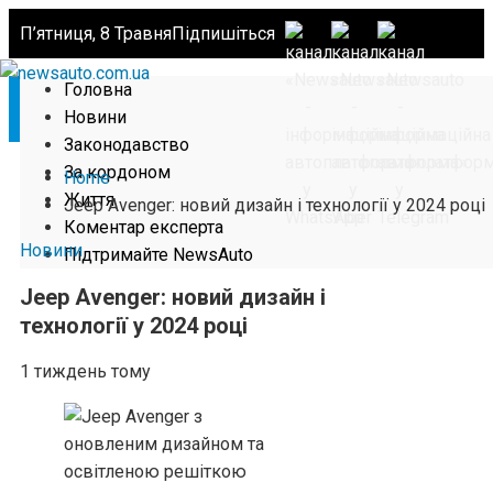
П’ятниця, 8 Травня
Підпишіться
Головна
Новини
Законодавство
За кордоном
Home
Життя
Jeep Avenger: новий дизайн і технології у 2024 році
Коментар експерта
Новини
Підтримайте NewsAuto
Jeep Avenger: новий дизайн і
технології у 2024 році
1 тиждень тому