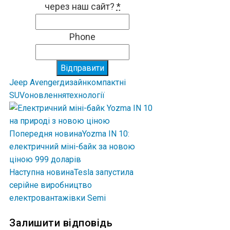
через наш сайт?
*
Phone
Відправити
Jeep Avenger
дизайн
компактні
SUV
оновлення
технології
Попередня новина
Yozma IN 10:
електричний міні-байк за новою
ціною 999 доларів
Наступна новина
Tesla запустила
серійне виробництво
електровантажівки Semi
Залишити відповідь