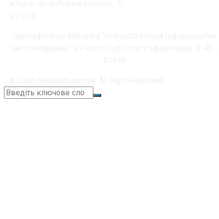
м.Київ, пров.Лобачевського, 7,
а/с 210
Ідентифікатор вебсайту "newsauto.com.ua Інформаційна
автоплатформа" в Реєстрі суб'єктів у сфері медіа: R-40 -
01678
© 2026 newsauto.com.ua. All Right Reserved.