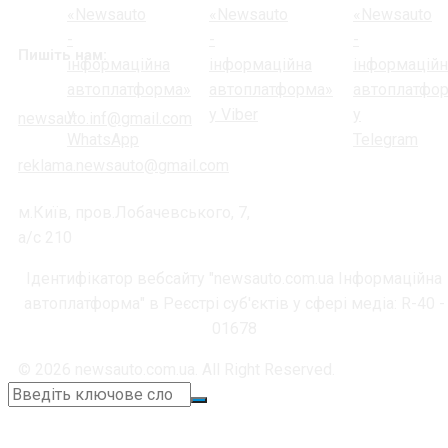
Пишіть нам:
newsauto.inf@gmail.com
reklama.newsauto@gmail.com
м.Київ, пров.Лобачевського, 7,
а/с 210
Ідентифікатор вебсайту "newsauto.com.ua Інформаційна
автоплатформа" в Реєстрі суб'єктів у сфері медіа: R-40 -
01678
© 2026 newsauto.com.ua. All Right Reserved.