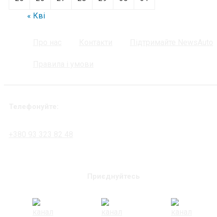
« Кві
Про нас
Контакти
Підтримайте NewsAuto
Правила і умови
Телефонуйте:
+380 93 323 82 48
Приєднуйтесь