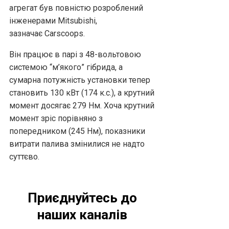
агрегат був повністю розроблений
інженерами Mitsubishi,
зазначає Carscoops.
Він працює в парі з 48-вольтовою
системою “м’якого” гібрида, а
сумарна потужність установки тепер
становить 130 кВт (174 к.с.), а крутний
момент досягає 279 Нм. Хоча крутний
момент зріс порівняно з
попередником (245 Нм), показники
витрати палива змінилися не надто
суттєво.
Приєднуйтесь до
наших каналів