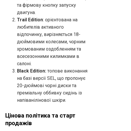
та фірмову кнопку запуску
двигуна.
Trail Edition
: орієнтована на
любителів активного
відпочинку, вирізняється 18-
дюймовими колесами, чорним
хромованим оздобленням та
всесезонними килимками в
салоні.
Black Edition:
топове виконання
на базі версії SEL, що пропонує
20-дюймові чорні диски та
преміальну оббивку сидінь із
напіванілінової шкіри.
Цінова політика та старт
продажів