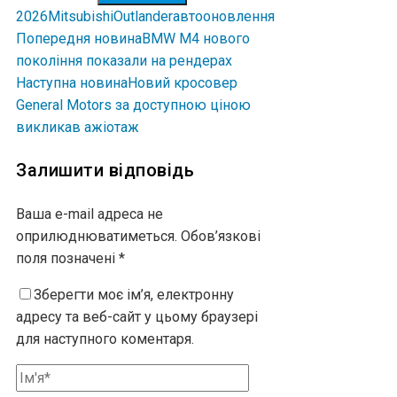
2026
Mitsubishi
Outlander
авто
оновлення
Попередня новина
BMW M4 нового
покоління показали на рендерах
Наступна новина
Новий кросовер
General Motors за доступною ціною
викликав ажіотаж
Залишити відповідь
Ваша e-mail адреса не
оприлюднюватиметься.
Обов’язкові
поля позначені
*
Зберегти моє ім’я, електронну
адресу та веб-сайт у цьому браузері
для наступного коментаря.