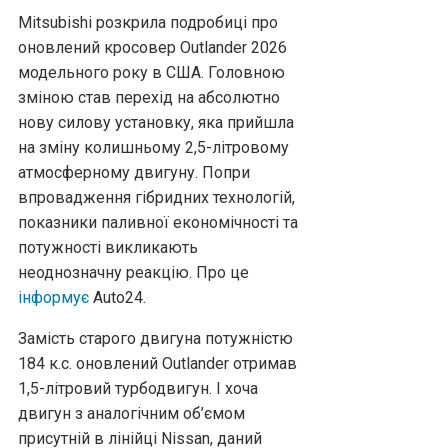
Mitsubishi розкрила подробиці про
оновлений кросовер Outlander 2026
модельного року в США. Головною
зміною став перехід на абсолютно
нову силову установку, яка прийшла
на зміну колишньому 2,5-літровому
атмосферному двигуну. Попри
впровадження гібридних технологій,
показники паливної економічності та
потужності викликають
неоднозначну реакцію. Про це
інформує
Аuto24.
Замість старого двигуна потужністю
184 к.с. оновлений Outlander отримав
1,5-літровий турбодвигун. І хоча
двигун з аналогічним об’ємом
присутній в лінійці Nissan, даний