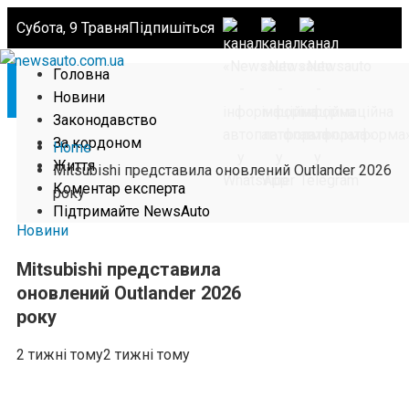
Субота, 9 Травня
Підпишіться
Головна
Новини
Законодавство
За кордоном
Home
Життя
Mitsubishi представила оновлений Outlander 2026
Коментар експерта
року
Підтримайте NewsAuto
Новини
Mitsubishi представила
оновлений Outlander 2026
року
2 тижні тому
2 тижні тому