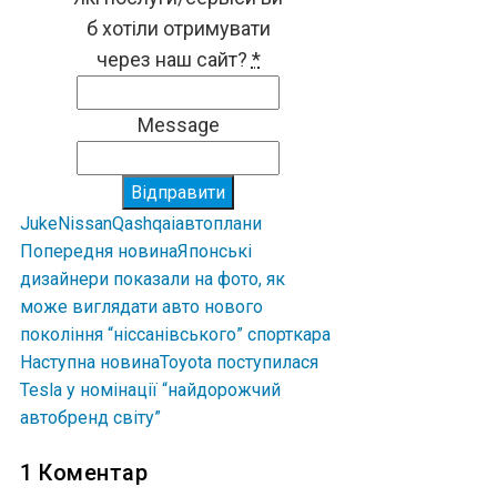
б хотіли отримувати
через наш сайт?
*
Message
Відправити
Juke
Nissan
Qashqai
авто
плани
Попередня новина
Японські
дизайнери показали на фото, як
може виглядати авто нового
покоління “ніссанівського” спорткара
Наступна новина
Toyota поступилася
Tesla у номінації “найдорожчий
автобренд світу”
1 Коментар