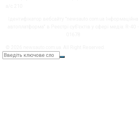
а/с 210
Ідентифікатор вебсайту "newsauto.com.ua Інформаційна
автоплатформа" в Реєстрі суб'єктів у сфері медіа: R-40 -
01678
© 2026 newsauto.com.ua. All Right Reserved.