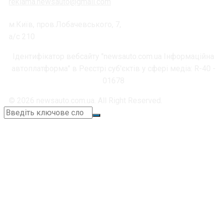
reklama.newsauto@gmail.com
м.Київ, пров.Лобачевського, 7,
а/с 210
Ідентифікатор вебсайту "newsauto.com.ua Інформаційна
автоплатформа" в Реєстрі суб'єктів у сфері медіа: R-40 -
01678
© 2026 newsauto.com.ua. All Right Reserved.