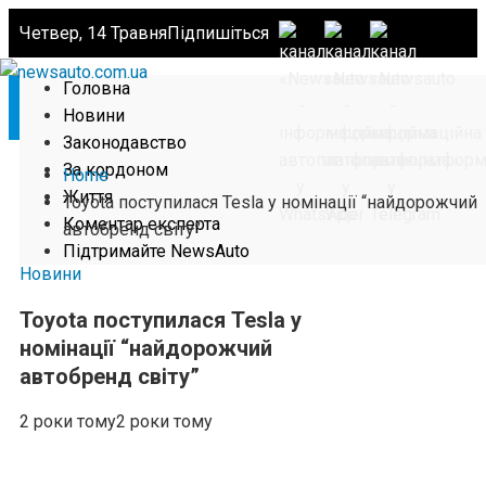
Четвер, 14 Травня
Підпишіться
Головна
Новини
Законодавство
За кордоном
Home
Життя
Toyota поступилася Tesla у номінації “найдорожчий
Коментар експерта
автобренд світу”
Підтримайте NewsAuto
Новини
Toyota поступилася Tesla у
номінації “найдорожчий
автобренд світу”
2 роки тому
2 роки тому