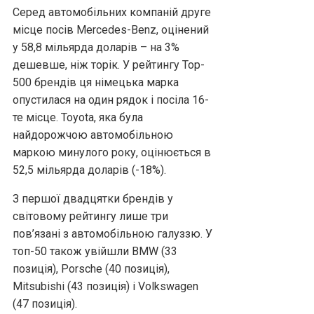
Серед автомобільних компаній друге
місце посів Mercedes-Benz, оцінений
у 58,8 мільярда доларів – на 3%
дешевше, ніж торік. У рейтингу Top-
500 брендів ця німецька марка
опустилася на один рядок і посіла 16-
те місце. Toyota, яка була
найдорожчою автомобільною
маркою минулого року, оцінюється в
52,5 мільярда доларів (-18%).
З першої двадцятки брендів у
світовому рейтингу лише три
пов’язані з автомобільною галуззю. У
топ-50 також увійшли BMW (33
позиція), Porsche (40 позиція),
Mitsubishi (43 позиція) і Volkswagen
(47 позиція).