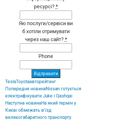
ресурсі?
*
Які послуги/сервіси ви
б хотіли отримувати
через наш сайт?
*
Phone
Відправити
Tesla
Toyota
авто
рейтинг
Попередня новина
Nissan готується
електрифікувати Juke і Qashqai
Наступна новина
На який термін у
Києві обмежать в’їзд
великогабаритного транспорту