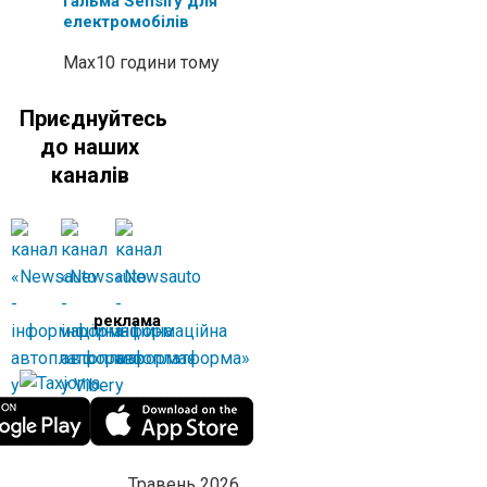
гальма Sensify для
електромобілів
Max
10 години тому
Приєднуйтесь
до наших
каналів
реклама
Травень 2026