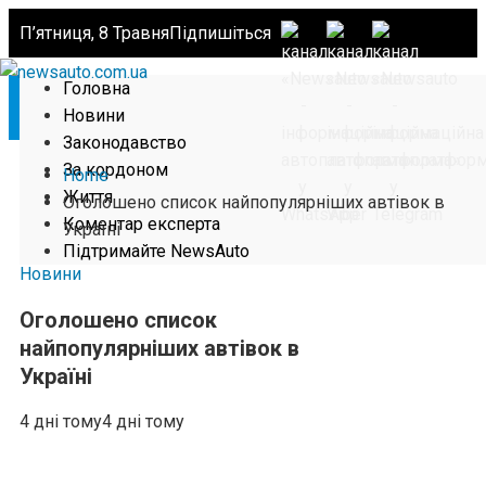
П’ятниця, 8 Травня
Підпишіться
Головна
Новини
Законодавство
За кордоном
Home
Життя
Оголошено список найпопулярніших автівок в
Коментар експерта
Україні
Підтримайте NewsAuto
Новини
Оголошено список
найпопулярніших автівок в
Україні
4 дні тому
4 дні тому