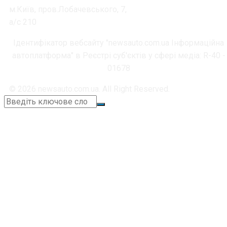
м.Київ, пров.Лобачевського, 7,
а/с 210
Ідентифікатор вебсайту "newsauto.com.ua Інформаційна
автоплатформа" в Реєстрі суб'єктів у сфері медіа: R-40 -
01678
© 2026 newsauto.com.ua. All Right Reserved.