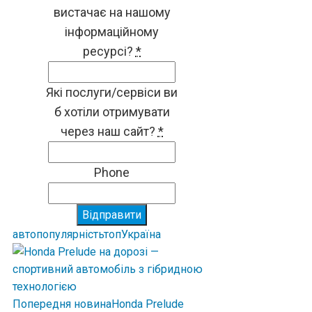
вистачає на нашому
інформаційному
ресурсі?
*
Які послуги/сервіси ви
б хотіли отримувати
через наш сайт?
*
Phone
Відправити
авто
популярність
топ
Україна
Попередня новина
Honda Prelude