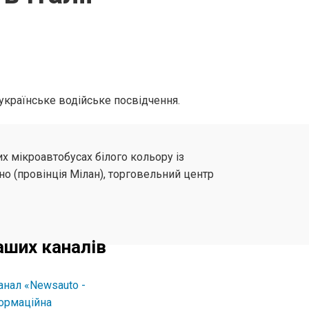
 українське водійське посвідчення.
 мікроавтобусах білого кольору із
о (провінція Мілан), торговельний центр
аших каналів