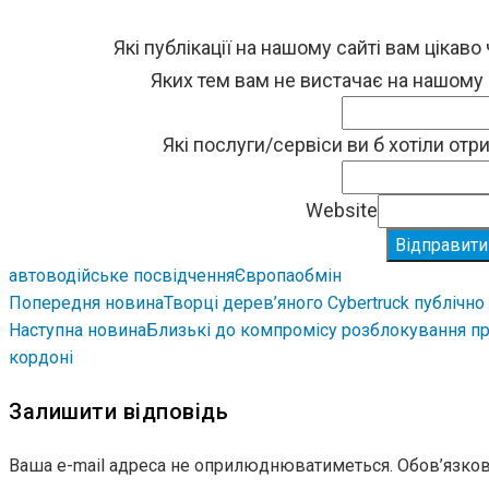
Які публікації на нашому сайті вам цікаво
Яких тем вам не вистачає на нашому
Які послуги/сервіси ви б хотіли от
Website
Відправити
авто
водійське посвідчення
Європа
обмін
Попередня новина
Творці дерев’яного Cybertruck публічно
Наступна новина
Близькі до компромісу розблокування пр
кордоні
Залишити відповідь
Ваша e-mail адреса не оприлюднюватиметься.
Обов’язков