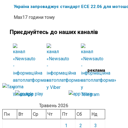
Україна запроваджує стандарт ECE 22.06 для мотош
Max
17 години тому
Приєднуйтесь до наших каналів
реклама
Травень 2026
Пн
Вт
Ср
Чт
Пт
Сб
Нд
1
2
3