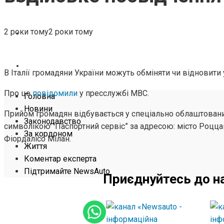
ЖИТТЯ
2 роки тому
2 роки тому
КОМЕНТАР ЕКСПЕРТА
ПІДТРИМАЙТЕ NEWSAUTO
В Італії громадяни України можуть обміняти чи відновити
Про це
повідомили
у пресслужбі МВС.
Головна
Новини
Прийом громадян відбувається у спеціально облаштованих
Законодавство
символікою “Паспортний сервіс” за адресою: місто Роццан
За кордоном
Фіордалісо Мілан.
Життя
Коментар експерта
Підтримайте NewsAuto
Приєднуйтесь до н