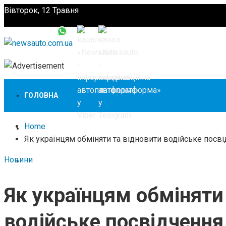
Вівторок, 12 Травня
Підпишіться
ГОЛОВНА
Home
НОВИНИ
Як українцям обміняти та відновити водійське посвід
Новини
ЗАКОНОДАВСТВО
Як українцям обміняти
ЗА КОРДОНОМ
водійське посвідчення 