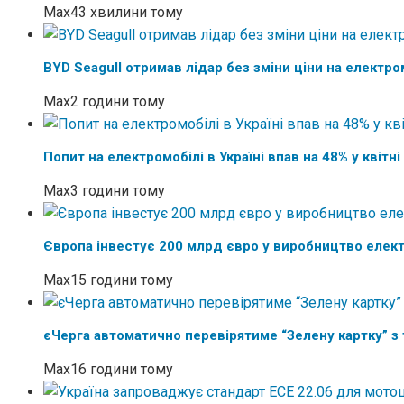
Max
43 хвилини тому
BYD Seagull отримав лідар без зміни ціни на електро
Max
2 години тому
Попит на електромобілі в Україні впав на 48% у квітні
Max
3 години тому
Європа інвестує 200 млрд євро у виробництво елек
Max
15 години тому
єЧерга автоматично перевірятиме “Зелену картку” з
Max
16 години тому