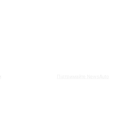
и
Підтримайте NewsAuto