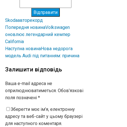
Відправити
Skoda
авто
рекорд
Попередня новина
Volkswagen
оновлює легендарний кемпер
California
Наступна новина
Нова недорога
модель Audi під питанням: причина
Залишити відповідь
Ваша e-mail адреса не
оприлюднюватиметься.
Обов’язкові
поля позначені
*
Зберегти моє ім’я, електронну
адресу та веб-сайт у цьому браузері
для наступного коментаря.