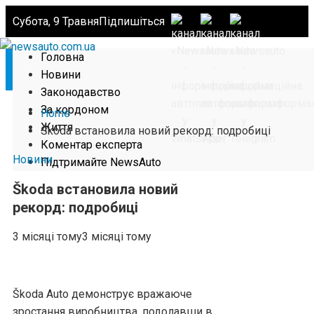
Субота, 9 Травня
Підпишіться
Головна
Новини
Законодавство
За кордоном
Home
Життя
Škoda встановила новий рекорд: подробиці
Коментар експерта
Новини
Підтримайте NewsAuto
Škoda встановила новий
рекорд: подробиці
3 місяці тому
3 місяці тому
Škoda Auto демонструє вражаюче
зростання виробництва, подолавши в