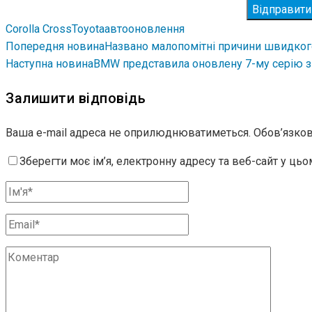
Відправити
Corolla Cross
Toyota
авто
оновлення
Попередня новина
Названо малопомітні причини швидког
Наступна новина
BMW представила оновлену 7-му серію 
Залишити відповідь
Ваша e-mail адреса не оприлюднюватиметься.
Обов’язков
Зберегти моє ім’я, електронну адресу та веб-сайт у ць