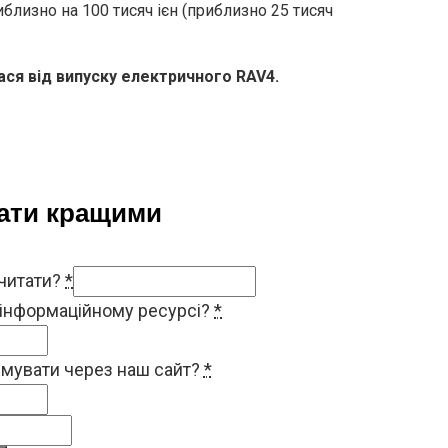
близно на 100 тисяч ієн (приблизно 25 тисяч
ся від випуску електричного RAV4.
тати кращими
 читати?
*
 інформаційному ресурсі?
*
римувати через наш сайт?
*