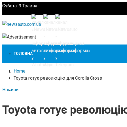
Субота, 9 Травня
Підпишіться
ГОЛОВНА
Home
НОВИНИ
Toyota готує революцію для Corolla Cross
Новини
ЗАКОНОДАВСТВО
Toyota готує революцію
ЗА КОРДОНОМ