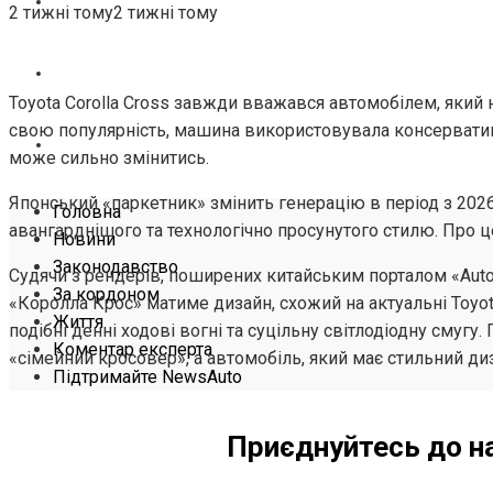
ЖИТТЯ
2 тижні тому
2 тижні тому
КОМЕНТАР ЕКСПЕРТА
Toyota Corolla Cross завжди вважався автомобілем, який
свою популярність, машина використовувала консервативн
ПІДТРИМАЙТЕ NEWSAUTO
може сильно змінитись.
Японський «паркетник» змінить генерацію в період з 2026
Головна
авангарднішого та технологічно просунутого стилю. Про 
Новини
Законодавство
Судячи з рендерів, поширених китайським порталом «Auto
За кордоном
«Королла Крос» матиме дизайн, схожий на актуальні Toyota 
Життя
подібні денні ходові вогні та суцільну світлодіодну смугу
Коментар експерта
«сімейний кросовер», а автомобіль, який має стильний ди
Підтримайте NewsAuto
Приєднуйтесь до н