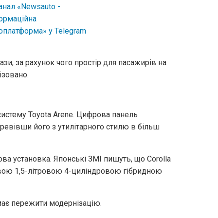
зи, за рахунок чого простір для пасажирів на
ізовано.
систему Toyota Arene. Цифрова панель
еревівши його з утилітарного стилю в більш
а установка. Японські ЗМІ пишуть, що Corolla
овою 1,5-літровою 4-циліндровою гібридною
має пережити модернізацію.