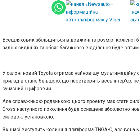
Всешляховик збільшиться в довжині та розмірі колісної ба
задніх сидіннях та обсяг багажного відділення буде оптим
У салоні новий Toyota отримає найновішу мультимедійну 
приладів стане більшою, що перетворить весь інтер’єр, п
сучасний і цифровий.
Але справжньою родзинкою цього проекту має стати силов
Cross наступного покоління буде оснащена абсолютно н
силовою установкою.
Як шасі виступить колишня платформа TNGA-C, але вона 