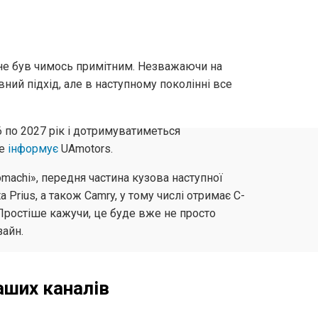
 не був чимось примітним. Незважаючи на
ий підхід, але в наступному поколінні все
 по 2027 рік і дотримуватиметься
це
інформує
UAmotors.
machi», передня частина кузова наступної
Prius, а також Camry, у тому числі отримає С-
. Простіше кажучи, це буде вже не просто
зайн.
аших каналів