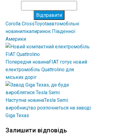
Відправити
Corolla Cross
Toyota
автомобільні
новини
пікапи
ринок Південної
Америки
Попередня новина
FIAT готує новий
електромобіль Quattrolino для
міських доріг
Наступна новина
Tesla Semi:
виробництво розпочнеться на заводі
Giga Texas
Залишити відповідь