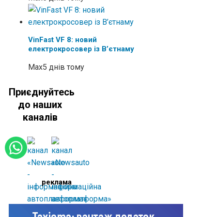
VinFast VF 8: новий
електрокросовер із В’єтнаму
Max
5 днів тому
Приєднуйтесь
до наших
каналів
реклама