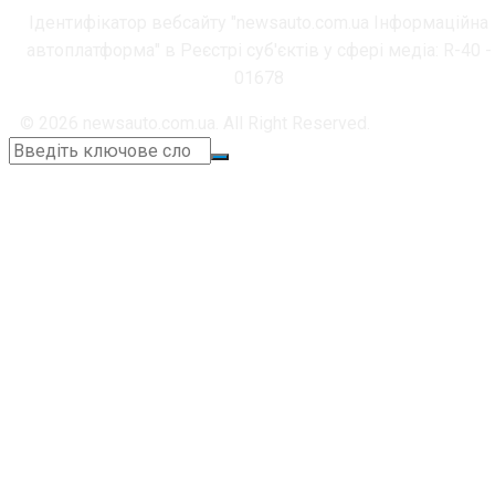
Ідентифікатор вебсайту "newsauto.com.ua Інформаційна
автоплатформа" в Реєстрі суб'єктів у сфері медіа: R-40 -
01678
© 2026 newsauto.com.ua. All Right Reserved.