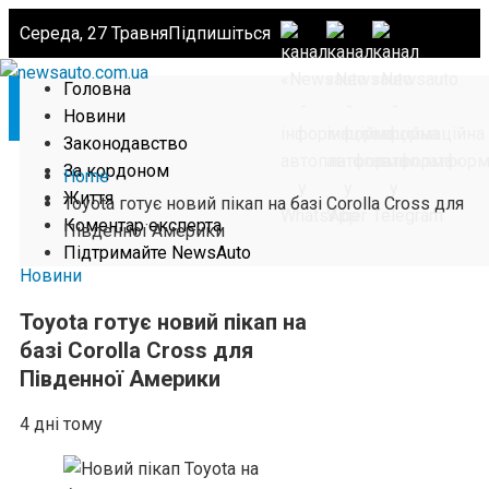
Середа, 27 Травня
Підпишіться
Головна
Новини
Законодавство
За кордоном
Home
Життя
Toyota готує новий пікап на базі Corolla Cross для
Коментар експерта
Південної Америки
Підтримайте NewsAuto
Новини
Toyota готує новий пікап на
базі Corolla Cross для
Південної Америки
4 дні тому