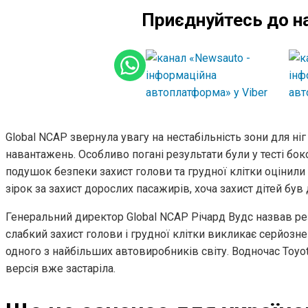
Приєднуйтесь до н
Global NCAP звернула увагу на нестабільність зони для ні
навантажень. Особливо погані результати були у тесті бок
подушок безпеки захист голови та грудної клітки оцінили
зірок за захист дорослих пасажирів, хоча захист дітей бу
Генеральний директор Global NCAP Річард Вудс назвав ре
слабкий захист голови і грудної клітки викликає серйозн
одного з найбільших автовиробників світу. Водночас Toyot
версія вже застаріла.