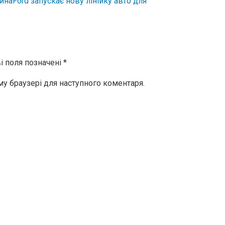
ина
Ford запускає нову лінійку авто для
і поля позначені
*
ому браузері для наступного коментаря.