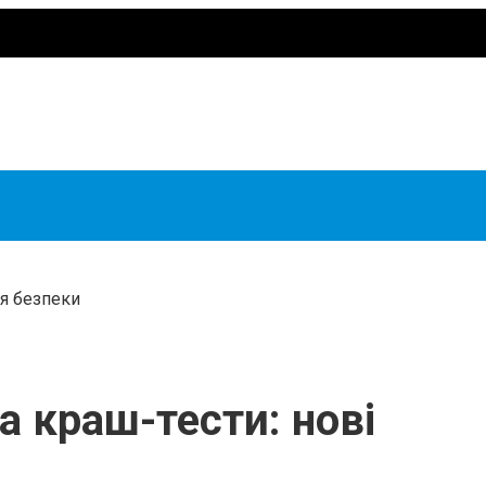
ля безпеки
ла краш-тести: нові