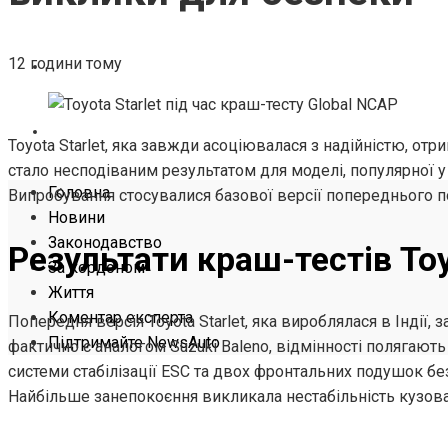
ЖИТТЯ
12 години тому
КОМЕНТАР ЕКСПЕРТА
ПІДТРИМАЙТЕ NEWSAUTO
Toyota Starlet, яка завжди асоціювалася з надійністю, отр
стало несподіваним результатом для моделі, популярної у
Головна
Випробування стосувалися базової версії попереднього п
Новини
Законодавство
Результати краш-тестів Toy
За кордоном
Життя
Коментар експерта
Попередня версія Toyota Starlet, яка вироблялася в Індії, 
Підтримайте NewsAuto
фактично є аналогом Suzuki Baleno, відмінності полягают
системи стабілізації ESC та двох фронтальних подушок б
Найбільше занепокоєння викликала нестабільність кузова