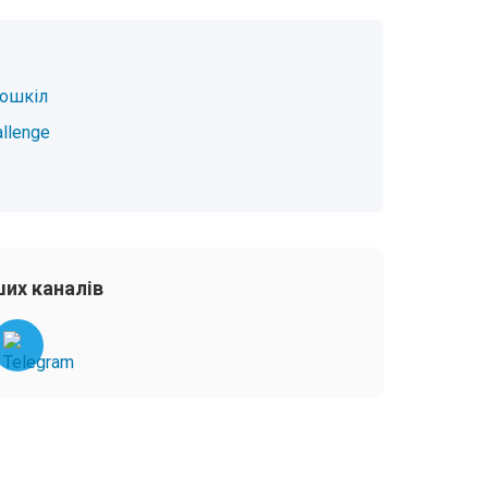
тошкіл
allenge
их каналів