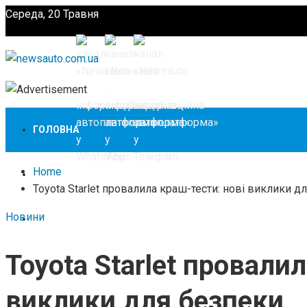
Середа, 20 Травня
Підпишіться
ГОЛОВНА
Home
НОВИНИ
Toyota Starlet провалила краш-тести: нові виклики д
Новини
ЗАКОНОДАВСТВО
Toyota Starlet провали
ЗА КОРДОНОМ
виклики для безпеки