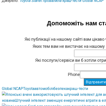
Джерело:
Toyota Starlet провалила краш-тести Global NCAP
Допоможіть нам с
Які публікації на нашому сайті вам цікаво
Яких тем вам не вистачає на нашому
Які послуги/сервіси ви б хотіли от
Phone
Відправити
Global NCAP
Toyota
автомобілі
безпека
краш-тести
новина
Штучний інтелект зменшує енергетичні втрати в е