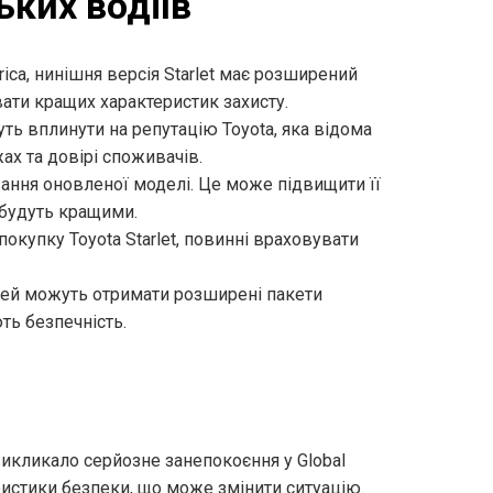
ьких водіїв
frica, нинішня версія Starlet має розширений
вати кращих характеристик захисту.
уть вплинути на репутацію Toyota, яка відома
х та довірі споживачів.
вання оновленої моделі. Це може підвищити її
 будуть кращими.
 покупку Toyota Starlet, повинні враховувати
лей можуть отримати розширені пакети
ть безпечність.
 викликало серйозне занепокоєння у Global
истики безпеки, що може змінити ситуацію.