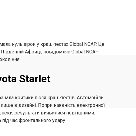
имала нуль зірок у краш-тестах Global NCAP. Це
 Південній Африці, повідомляє Global NCAP.
окоління.
ota Starlet
зазнала критики після краш-тестів. Автомобіль
ь лише в дизайні. Попри наявність електронної
езпеки, результати виявилися невтішними.
 під час фронтального удару.