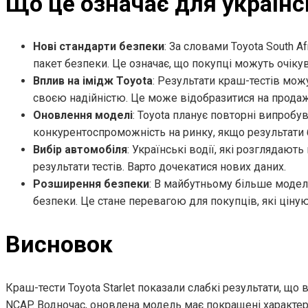
Що це означає для українс
Нові стандарти безпеки
: За словами Toyota South A
пакет безпеки. Це означає, що покупці можуть очіку
Вплив на імідж Toyota
: Результати краш-тестів мож
своєю надійністю. Це може відобразитися на продажа
Оновлення моделі
: Toyota планує повторні випробу
конкурентоспроможність на ринку, якщо результати
Вибір автомобіля
: Українські водії, які розглядають
результати тестів. Варто дочекатися нових даних.
Розширення безпеки
: В майбутньому більше моде
безпеки. Це стане перевагою для покупців, які ціную
Висновок
Краш-тести Toyota Starlet показали слабкі результати, що
NCAP. Водночас, оновлена модель має покращені характер