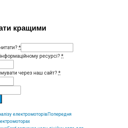
тати кращими
 читати?
*
 інформаційному ресурсі?
*
римувати через наш сайт?
*
Попередня
лектромоторах