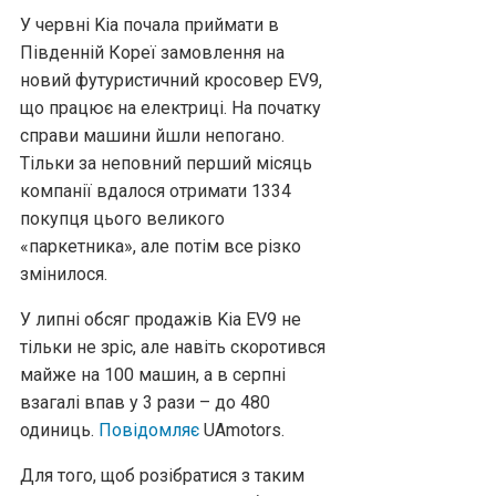
У червні Kia почала приймати в
Південній Кореї замовлення на
новий футуристичний кросовер EV9,
що працює на електриці. На початку
справи машини йшли непогано.
Тільки за неповний перший місяць
компанії вдалося отримати 1334
покупця цього великого
«паркетника», але потім все різко
змінилося.
У липні обсяг продажів Kia EV9 не
тільки не зріс, але навіть скоротився
майже на 100 машин, а в серпні
взагалі впав у 3 рази – до 480
одиниць.
Повідомляє
UAmotors.
Для того, щоб розібратися з таким