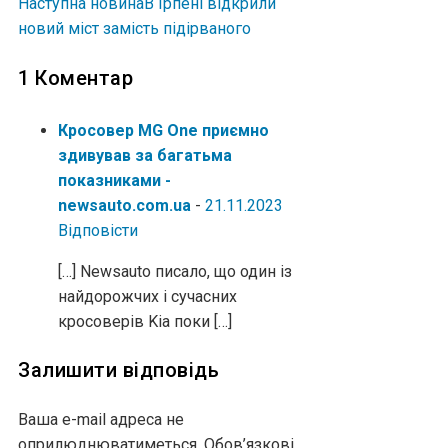
Наступна новина
В Ірпені відкрили
новий міст замість підірваного
1 Коментар
Кросовер MG One приємно
здивував за багатьма
показниками -
newsauto.com.ua
-
21.11.2023
Відповіcти
[…] Newsauto писало, що один із
найдорожчих і сучасних
кросоверів Kia поки […]
Залишити відповідь
Ваша e-mail адреса не
оприлюднюватиметься.
Обов’язкові