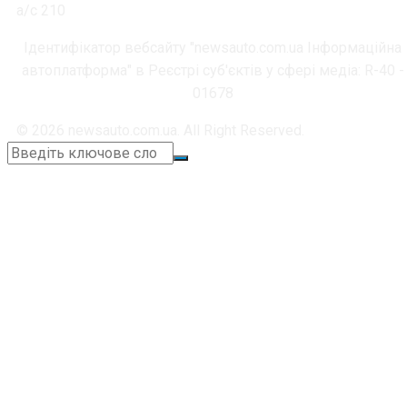
а/с 210
Ідентифікатор вебсайту "newsauto.com.ua Інформаційна
автоплатформа" в Реєстрі суб'єктів у сфері медіа: R-40 -
01678
© 2026 newsauto.com.ua. All Right Reserved.