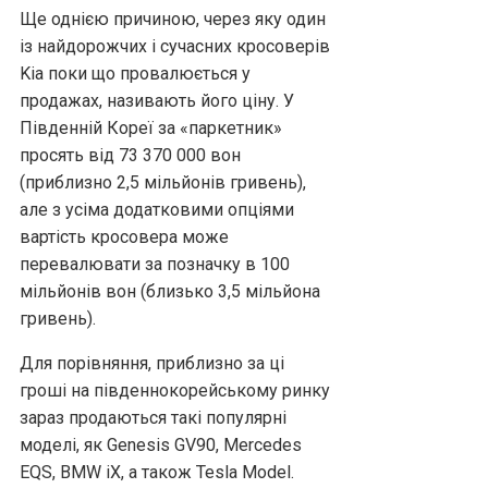
Ще однією причиною, через яку один
із найдорожчих і сучасних кросоверів
Kia поки що провалюється у
продажах, називають його ціну. У
Південній Кореї за «паркетник»
просять від 73 370 000 вон
(приблизно 2,5 мільйонів гривень),
але з усіма додатковими опціями
вартість кросовера може
перевалювати за позначку в 100
мільйонів вон (близько 3,5 мільйона
гривень).
Для порівняння, приблизно за ці
гроші на південнокорейському ринку
зараз продаються такі популярні
моделі, як Genesis GV90, Mercedes
EQS, BMW iX, а також Tesla Model.