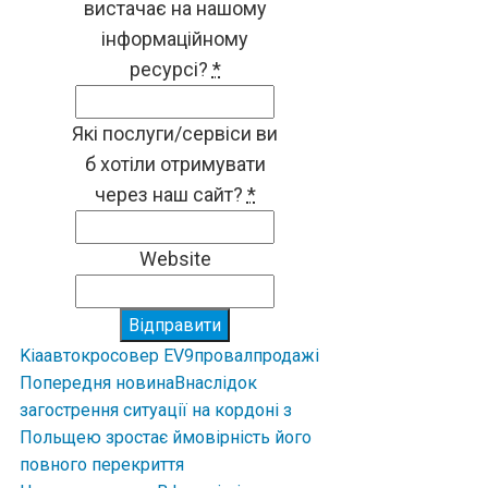
вистачає на нашому
інформаційному
ресурсі?
*
Які послуги/сервіси ви
б хотіли отримувати
через наш сайт?
*
Website
Відправити
Kia
авто
кросовер EV9
провал
продажі
Попередня новина
Внаслідок
загострення ситуації на кордоні з
Польщею зростає ймовірність його
повного перекриття