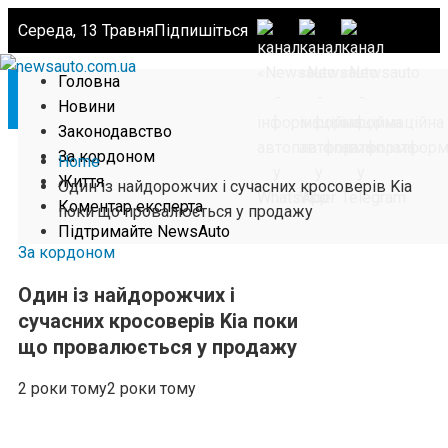
Середа, 13 Травня
Підпишіться
Головна
Новини
Законодавство
За кордоном
Home
Життя
Один із найдорожчих і сучасних кросоверів Kia
Коментар експерта
поки що провалюється у продажу
Підтримайте NewsAuto
За кордоном
Один із найдорожчих і
сучасних кросоверів Kia поки
що провалюється у продажу
2 роки тому
2 роки тому