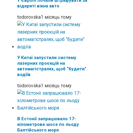
У Європі почали штрафувати за
відкриті вікна авто
todorovska
1 місяць тому
У Китаї запустили систему
лазерних проєкцій на
автомагістралях, щоб “будити”
водіїв
todorovska
1 місяць тому
В Естонії запрацювало 17-
кілометрове шосе по льоду
Балтійського моря