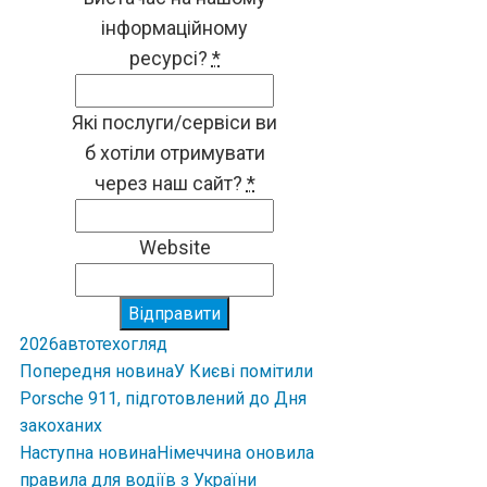
інформаційному
ресурсі?
*
Які послуги/сервіси ви
б хотіли отримувати
через наш сайт?
*
Website
Відправити
2026
авто
техогляд
Попередня новина
У Києві помітили
Porsche 911, підготовлений до Дня
закоханих
Наступна новина
Німеччина оновила
правила для водіїв з України