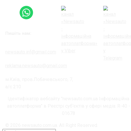
Пишіть нам:
newsauto.inf@gmail.com
reklama.newsauto@gmail.com
м.Київ, пров.Лобачевського, 7,
а/с 210
Ідентифікатор вебсайту "newsauto.com.ua Інформаційна
автоплатформа" в Реєстрі суб'єктів у сфері медіа: R-40 -
01678
© 2026 newsauto.com.ua. All Right Reserved.