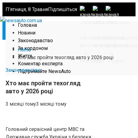
П’ятниця, 8 Травня
Підпишіться
Головна
Новини
Законодавство
За кордоном
Home
Життя
Хто має пройти техогляд авто у 2026 році
Коментар експерта
Законодавство
Підтримайте NewsAuto
Хто має пройти техогляд
авто у 2026 році
3 місяці тому
3 місяці тому
Головний сервісний центр МВС та
Державна служба України з безпеки