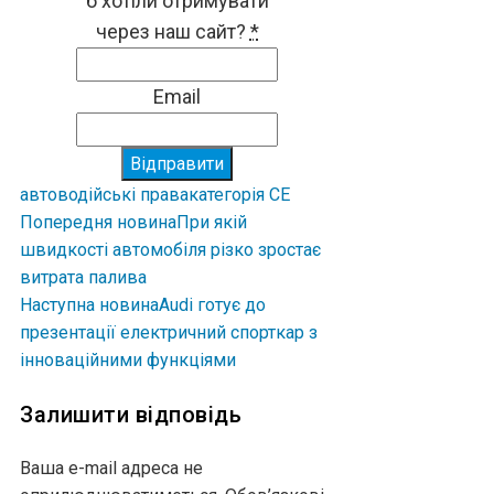
б хотіли отримувати
через наш сайт?
*
Email
Відправити
авто
водійські права
категорія СЕ
Попередня новина
При якій
швидкості автомобіля різко зростає
витрата палива
Наступна новина
Audi готує до
презентації електричний спорткар з
інноваційними функціями
Залишити відповідь
Ваша e-mail адреса не