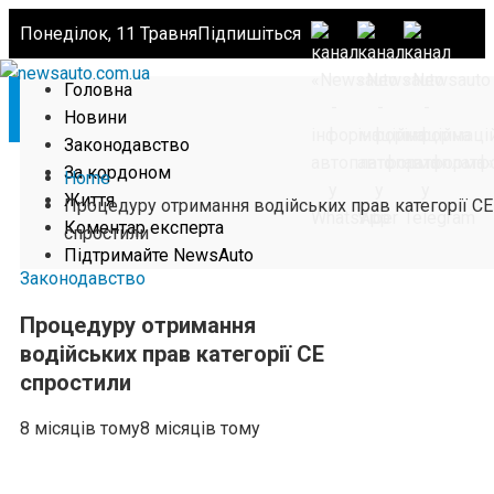
Понеділок, 11 Травня
Підпишіться
Головна
Новини
Законодавство
За кордоном
Home
Життя
Процедуру отримання водійських прав категорії СЕ
Коментар експерта
спростили
Підтримайте NewsAuto
Законодавство
Процедуру отримання
водійських прав категорії СЕ
спростили
8 місяців тому
8 місяців тому