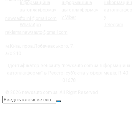
newsauto.inf@gmail.com
reklama.newsauto@gmail.com
м.Київ, пров.Лобачевського, 7,
а/с 210
Ідентифікатор вебсайту "newsauto.com.ua Інформаційна
автоплатформа" в Реєстрі суб'єктів у сфері медіа: R-40 -
01678
© 2026 newsauto.com.ua. All Right Reserved.