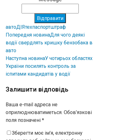
Відправити
авто
ДІЯ
техпаспорт
штраф
Попередня новина
Для чого деякі
водії свердлять кришку бензобака в
авто
Наступна новина
У чотирьох областях
України посилять контроль за
іспитами кандидатів у водії
Залишити відповідь
Ваша e-mail адреса не
оприлюднюватиметься.
Обов’язкові
поля позначені
*
Зберегти моє ім’я, електронну