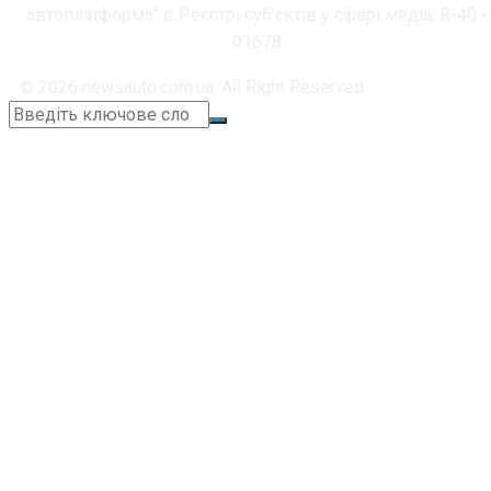
автоплатформа" в Реєстрі суб'єктів у сфері медіа: R-40 -
01678
© 2026 newsauto.com.ua. All Right Reserved.