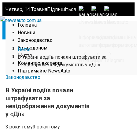
Четвер, 14 Травня
Підпишіться
Головна
Новини
Законодавство
За кордоном
Home
Життя
В Україні водіїв почали штрафувати за
Коментар експерта
невідображення документів у «Дії»
Підтримайте NewsAuto
Законодавство
В Україні водіїв почали
штрафувати за
невідображення документів
у «Дії»
3 роки тому
3 роки тому