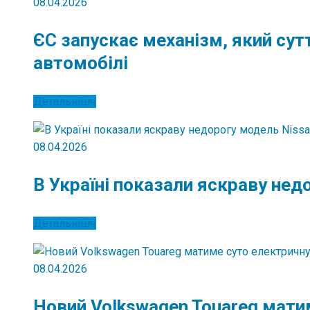
08.04.2026
ЄС запускає механізм, який су
автомобілі
Детальніше
08.04.2026
В Україні показали яскраву нед
Детальніше
08.04.2026
Новий Volkswagen Touareg мати