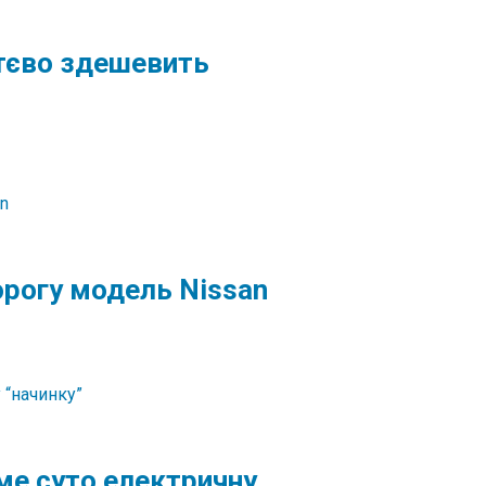
ттєво здешевить
орогу модель Nissan
ме суто електричну