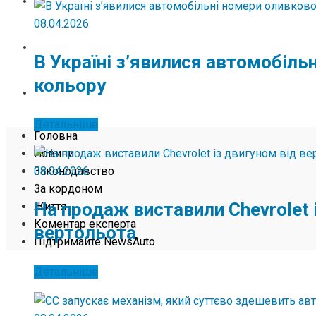
ЖИТТЯ
08.04.2026
КОМЕНТАР ЕКСПЕРТА
В Україні з’явилися автомобіль
кольору
ПІДТРИМАЙТЕ NEWSAUTO
Детальніше
Головна
Новини
08.04.2026
Законодавство
За кордоном
На продаж виставили Chevrolet 
Життя
Коментар експерта
вертольота
Підтримайте NewsAuto
Детальніше