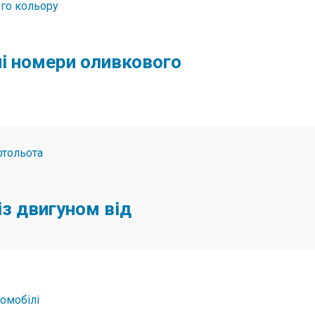
ні номери оливкового
із двигуном від