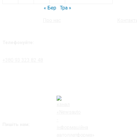
« Бер
Тра »
Про нас
Контакт
Телефонуйте:
+380 93 323 82 48
Пишіть нам: