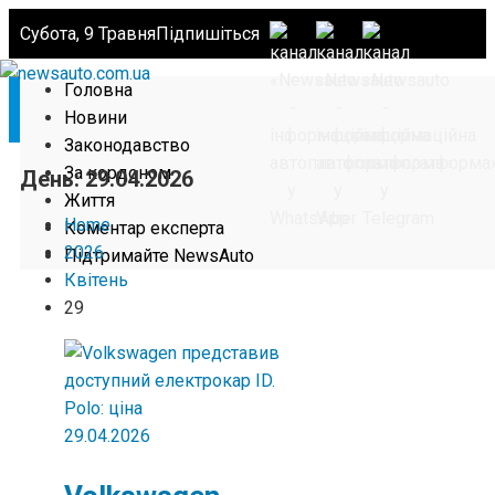
Субота, 9 Травня
Підпишіться
Головна
Новини
Законодавство
За кордоном
День:
29.04.2026
Життя
Home
Коментар експерта
2026
Підтримайте NewsAuto
Квітень
29
29.04.2026