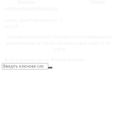
reklama.newsauto@gmail.com
м.Київ, пров.Лобачевського, 7,
а/с 210
Ідентифікатор вебсайту "newsauto.com.ua Інформаційна
автоплатформа" в Реєстрі суб'єктів у сфері медіа: R-40 -
01678
© 2026 newsauto.com.ua. All Right Reserved.