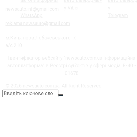
newsauto.inf@gmail.com
reklama.newsauto@gmail.com
м.Київ, пров.Лобачевського, 7,
а/с 210
Ідентифікатор вебсайту "newsauto.com.ua Інформаційна
автоплатформа" в Реєстрі суб'єктів у сфері медіа: R-40 -
01678
© 2026 newsauto.com.ua. All Right Reserved.
+38 (067) 664-11-05
📞