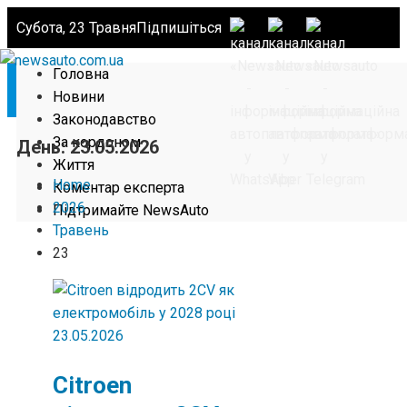
Субота, 23 Травня
Підпишіться
Головна
Новини
Законодавство
За кордоном
День:
23.05.2026
Життя
Home
Коментар експерта
2026
Підтримайте NewsAuto
Травень
23
23.05.2026
Citroen