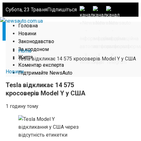
Субота, 23 Травня
Підпишіться
Головна
Новини
Законодавство
За кордоном
Home
Життя
Tesla відкликає 14 575 кросоверів Model Y у США
Коментар експерта
Новини
Підтримайте NewsAuto
Tesla відкликає 14 575
кросоверів Model Y у США
1 годину тому