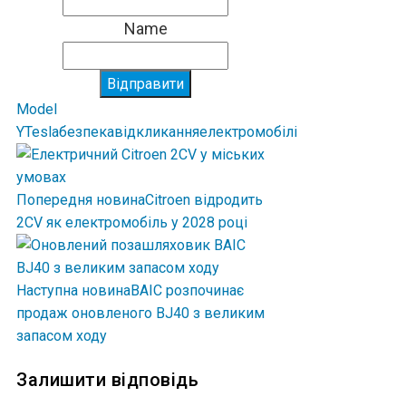
Name
Відправити
Model
Y
Tesla
безпека
відкликання
електромобілі
Попередня новина
Citroen відродить
2CV як електромобіль у 2028 році
Наступна новина
BAIC розпочинає
продаж оновленого BJ40 з великим
запасом ходу
Залишити відповідь