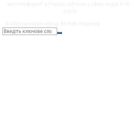
автоплатформа" в Реєстрі суб'єктів у сфері медіа: R-40 -
01678
© 2026 newsauto.com.ua. All Right Reserved.