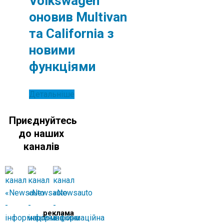
Volkswagen
оновив Multivan
та California з
новими
функціями
Детальніше
Приєднуйтесь
до наших
каналів
реклама