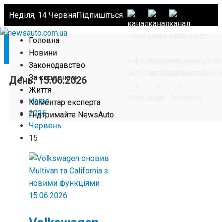
Неділя, 14 Червня
Підпишіться
Головна
Новини
Законодавство
За кордоном
День:
15.06.2026
Життя
Home
Коментар експерта
2026
Підтримайте NewsAuto
Червень
15
15.06.2026