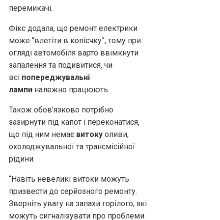
перемикачі.
Фікс додала, що ремонт електрики
може “влетіти в копієчку”, тому при
огляді автомобіля варто ввімкнути
запалення та подивитися, чи
всі
попереджувальні
лампи
належно працюють.
Також обов’язково потрібно
зазирнути під капот і переконатися,
що під ним немає
витоку
оливи,
охолоджувальної та трансмісійної
рідини.
“Навіть невеликі витоки можуть
призвести до серйозного ремонту.
Зверніть увагу на запахи горілого, які
можуть сигналізувати про проблеми