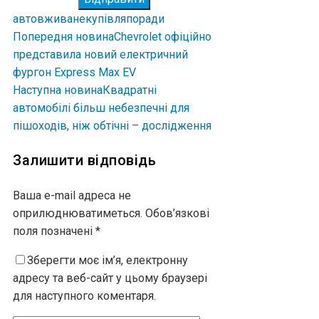
авто
вживане
купівля
поради
Попередня новина
Chevrolet офіційно
представила новий електричний
фургон Express Max EV
Наступна новина
Квадратні
автомобілі більш небезпечні для
пішоходів, ніж обтічні – дослідження
Залишити відповідь
Ваша e-mail адреса не
оприлюднюватиметься.
Обов’язкові
поля позначені
*
Зберегти моє ім’я, електронну
адресу та веб-сайт у цьому браузері
для наступного коментаря.