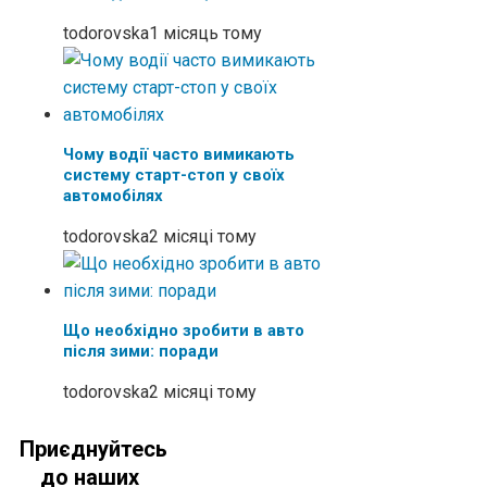
todorovska
1 місяць тому
Чому водії часто вимикають
систему старт-стоп у своїх
автомобілях
todorovska
2 місяці тому
Що необхідно зробити в авто
після зими: поради
todorovska
2 місяці тому
Приєднуйтесь
до наших