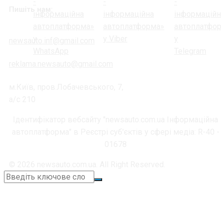
Пишіть нам:
newsauto.inf@gmail.com
reklama.newsauto@gmail.com
м.Київ, пров.Лобачевського, 7,
а/с 210
Ідентифікатор вебсайту "newsauto.com.ua Інформаційна
автоплатформа" в Реєстрі суб'єктів у сфері медіа: R-40 -
01678
© 2026 newsauto.com.ua. All Right Reserved.