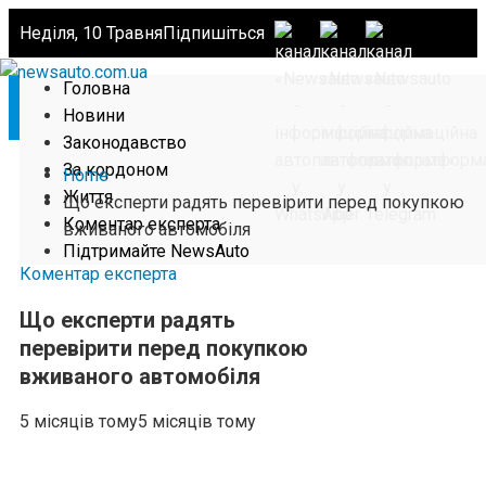
Неділя, 10 Травня
Підпишіться
Головна
Новини
Законодавство
За кордоном
Home
Життя
Що експерти радять перевірити перед покупкою
Коментар експерта
вживаного автомобіля
Підтримайте NewsAuto
Коментар експерта
Що експерти радять
перевірити перед покупкою
вживаного автомобіля
5 місяців тому
5 місяців тому