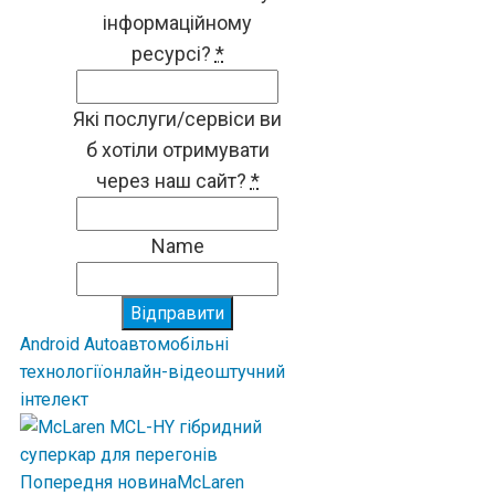
інформаційному
ресурсі?
*
Які послуги/сервіси ви
б хотіли отримувати
через наш сайт?
*
Name
Відправити
Android Auto
автомобільні
технології
онлайн-відео
штучний
інтелект
Попередня новина
McLaren