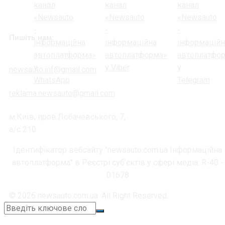
Пишіть нам:
newsauto.inf@gmail.com
reklama.newsauto@gmail.com
м.Київ, пров.Лобачевського, 7,
а/с 210
Ідентифікатор вебсайту "newsauto.com.ua Інформаційна
автоплатформа" в Реєстрі суб'єктів у сфері медіа: R-40 -
01678
© 2026 newsauto.com.ua. All Right Reserved.