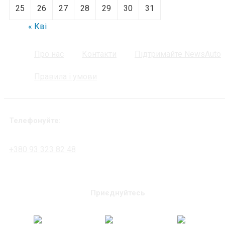
25
26
27
28
29
30
31
« Кві
Про нас
Контакти
Підтримайте NewsAuto
Правила і умови
Телефонуйте:
+380 93 323 82 48
Приєднуйтесь