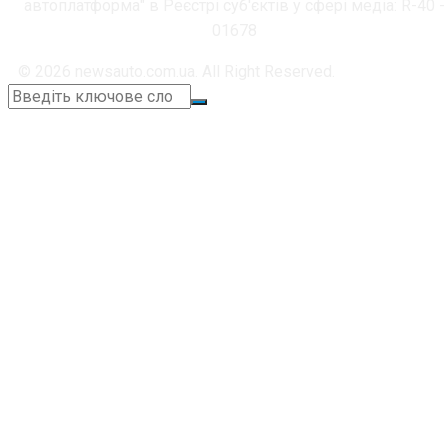
автоплатформа" в Реєстрі суб'єктів у сфері медіа: R-40 -
01678
© 2026 newsauto.com.ua. All Right Reserved.