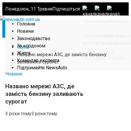
Понеділок, 11 Травня
Підпишіться
Головна
Новини
Законодавство
За кордоном
Home
Життя
Названо мережі АЗС, де замість бензину
Коментар експерта
заливають сурогат
Підтримайте NewsAuto
Новини
Названо мережі АЗС, де
замість бензину заливають
сурогат
3 роки тому
3 роки тому