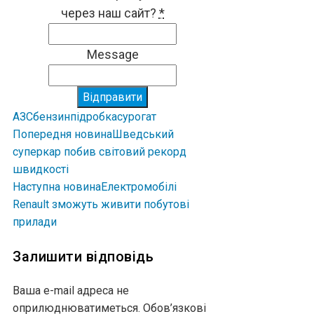
через наш сайт?
*
Message
Відправити
АЗС
бензин
підробка
сурогат
Попередня новина
Шведський
суперкар побив світовий рекорд
швидкості
Наступна новина
Електромобілі
Renault зможуть живити побутові
прилади
Залишити відповідь
Ваша e-mail адреса не
оприлюднюватиметься.
Обов’язкові