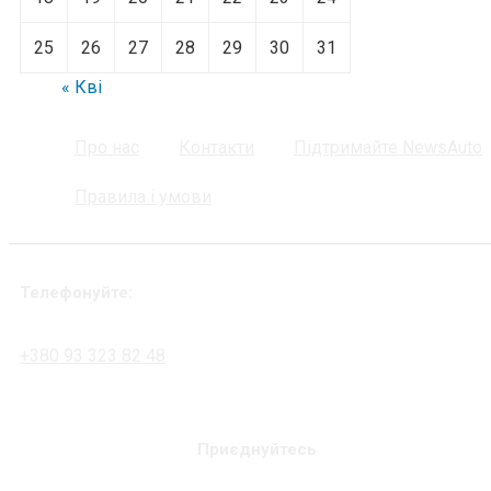
25
26
27
28
29
30
31
« Кві
Про нас
Контакти
Підтримайте NewsAuto
Правила і умови
Телефонуйте:
+380 93 323 82 48
Приєднуйтесь