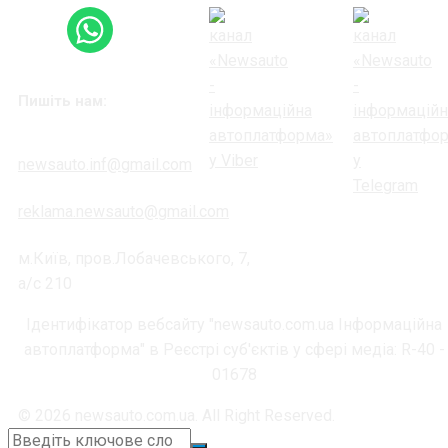
Пишіть нам:
newsauto.inf@gmail.com
reklama.newsauto@gmail.com
м.Київ, пров.Лобачевського, 7,
а/с 210
Ідентифікатор вебсайту "newsauto.com.ua Інформаційна
автоплатформа" в Реєстрі суб'єктів у сфері медіа: R-40 -
01678
© 2026 newsauto.com.ua. All Right Reserved.