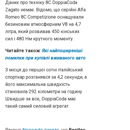
Даних про техніку 8C DoppiaCoda
Zagato немає. Відомо, що серійні Alfa
Romeo 8C Competizione оснащували
безиновим атмосферним V8 на 4,7
літра, який розвивав 450 кінських
сил і 480 Нм крутного моменту.
Читайте також
:
Які найпоширеніші
помилки при купівлі вживаного авто
З місця до першої сотні італійський
спорткар розганявся за 4,2 секунди, а
його максимальна швидкість
становила 292 кілометри на годину.
Швидше за все, DoppiaCoda має
такий самий силовий агрегат.
Раніше
Newsauto писало
, що
Bentley