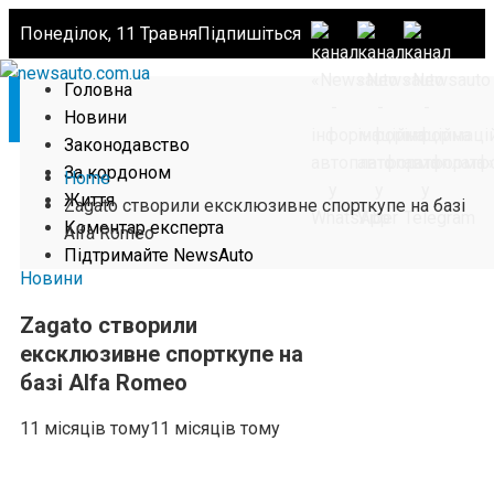
Понеділок, 11 Травня
Підпишіться
Головна
Новини
Законодавство
За кордоном
Home
Життя
Zagato створили ексклюзивне спорткупе на базі
Коментар експерта
Alfa Romeo
Підтримайте NewsAuto
Новини
Zagato створили
ексклюзивне спорткупе на
базі Alfa Romeo
11 місяців тому
11 місяців тому