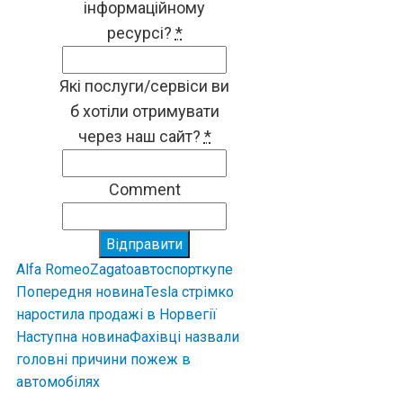
інформаційному
ресурсі?
*
Які послуги/сервіси ви
б хотіли отримувати
через наш сайт?
*
Comment
Відправити
Alfa Romeo
Zagato
авто
спорткупе
Попередня новина
Tesla стрімко
наростила продажі в Норвегії
Наступна новина
Фахівці назвали
головні причини пожеж в
автомобілях